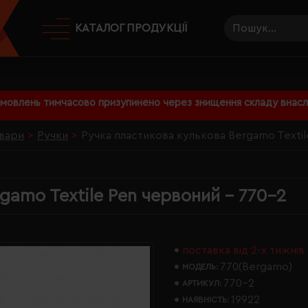
КАТАЛОГ ПРОДУКЦІЇ
амовлень тимчасово призупинено через знищення складу внаслі
вари
Ручки
Ручка пластикова кулькова Bergamo Textil
gamo Textile Pen червоний - 770-2
поставка від 2-х тижнів
770(Bergamo)
МОДЕЛЬ:
770-2
АРТИКУЛ:
19922
НАЯВНІСТЬ: