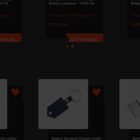
69-02
Brittany зелений - V1969-06
Britt
yager)
Модель:
V1969(Voyager)
Мод
13.39 грн
13.3
ЬНІШЕ...
ДЕТАЛЬНІШЕ...
ual Lodge
Брелок Bergamo Klappe синій -
Бре