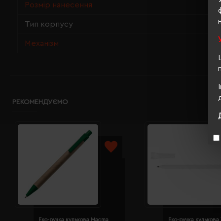
Розмір нанесення
Тип корпусу
Механізм
РЕКОМЕНДУЄМО
Еко-ручка кулькова Macma
Еко-ручка кулькова