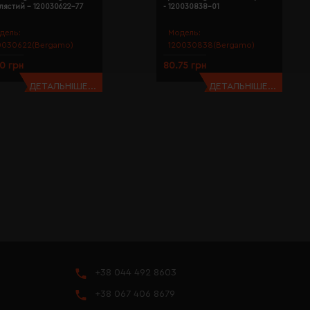
лястий - 120030622-77
- 120030838-01
дель:
Модель:
0030622(Bergamo)
120030838(Bergamo)
10 грн
80.75 грн
ДЕТАЛЬНІШЕ...
ДЕТАЛЬНІШЕ...
+38 044 492 8603
+38 067 406 8679