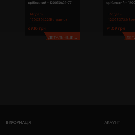
сріблястий - 120030422-77
сріблястий - 120
Модель:
Модель:
120030422(Bergamo)
120030722(Ber
69.10 грн
74.09 грн
ДЕТАЛЬНІШЕ...
ДЕТ
ІНФОРМАЦІЯ
АКАУНТ