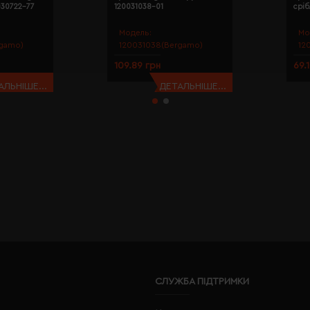
030722-77
120031038-01
сріб
Модель:
Мо
gamo)
120031038(Bergamo)
12
109.89 грн
69.
АЛЬНІШЕ...
ДЕТАЛЬНІШЕ...
СЛУЖБА ПІДТРИМКИ