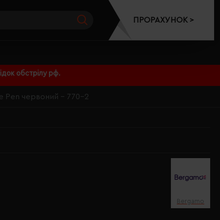
ПРОРАХУНОК >
док обстрілу рф.
e Pen червоний - 770-2
Bergamo