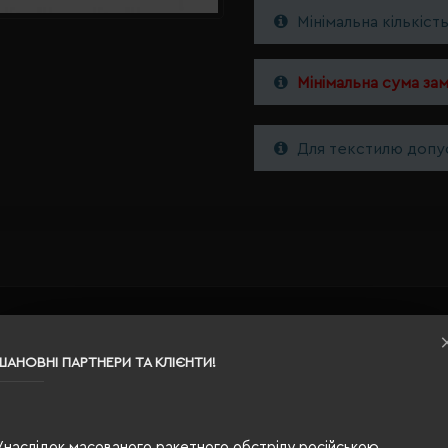
Мінімальна кількіст
Мінімальна сума за
Для текстилю допус
червоний
ШАНОВНІ ПАРТНЕРИ ТА КЛІЄНТИ!
0.04
пластик, тканина
Унаслідок масованого ракетного обстрілу російською