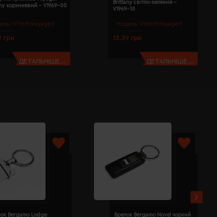
Brittany світло-зелений -
any коричневий - V1969-00
V1969-10
ель:
V1969(Voyager)
Модель:
V1969(Voyager)
9 грн
13.39 грн
ДЕТАЛЬНІШЕ...
ДЕТАЛЬНІШЕ...
лок Bergamo Lodge
Брелок Bergamo Novel чорний