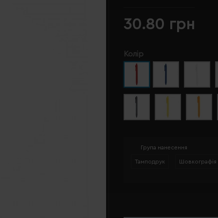
30.80 грн
Колір
Група нанесення
Тамподрук
Шовкографія