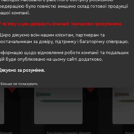
0,7 × 6 см / 0,4 × 3,5 см / 0,3 × 6 см
федерацією було повністю знищено склад готової продукції
нашої компанії.
пластиковий
У зв'язку з цим діяльність компанії тимчасово призупинена.
кнопковий
Щиро дякуємо всім нашим клієнтам, партнерам та
постачальникам за довіру, підтримку і багаторічну співпрацю.
Інформацію щодо відновлення роботи компанії та подальших
дій буде опубліковано на цьому сайті додатково.
Дякуємо за розуміння.
Більше не показувати.
 Voyager
Еко-ручка кулькова Voyager
Еко-р