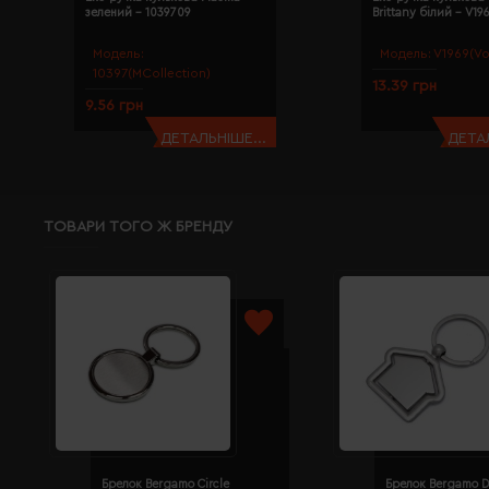
зелений - 1039709
Brittany білий - V19
Модель:
Модель:
V1969(Vo
10397(MCollection)
13.39 грн
9.56 грн
ДЕТАЛЬНІШЕ...
ДЕТАЛ
ТОВАРИ ТОГО Ж БРЕНДУ
Брелок Bergamo Circle
Брелок Bergamo D