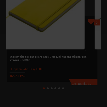
Блокнот без лініювання A5 Easy Gifts Kiel, тверда обкладинка
Б
жовтий - 312108
з
Модель:
3121(Easy Gifts)
145.37 грн
1
Детальніше...