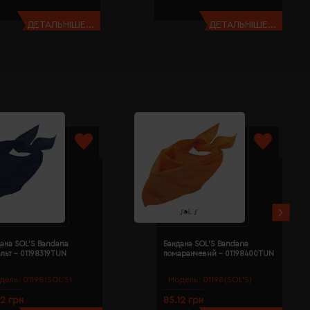
ДЕТАЛЬНІШЕ...
ДЕТАЛЬНІШЕ...
ана SOL'S Bandana
Бандана SOL'S Bandana
льт - 01198319TUN
помаранчевий - 01198400TUN
дель:
01198(SOL’S)
Модель:
01198(SOL’S)
12 грн
85.12 грн