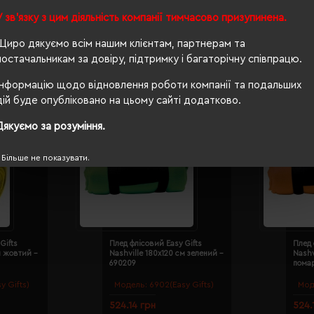
У зв'язку з цим діяльність компанії тимчасово призупинена.
Щиро дякуємо всім нашим клієнтам, партнерам та
постачальникам за довіру, підтримку і багаторічну співпрацю.
Інформацію щодо відновлення роботи компанії та подальших
дій буде опубліковано на цьому сайті додатково.
Дякуємо за розуміння.
Більше не показувати.
Gifts
Плед флісовий Easy Gifts
Плед 
м жовтий -
Nashville 180х120 см зелений -
Nashv
690209
пома
y Gifts)
Модель:
6902(Easy Gifts)
Мод
524.14 грн
524.