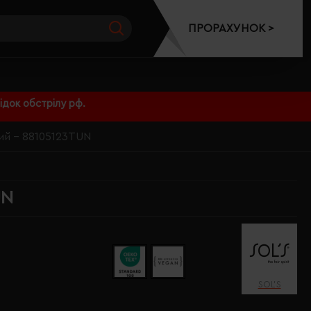
ПРОРАХУНОК >
док обстрілу рф.
вий - 88105123TUN
UN
SOL’S