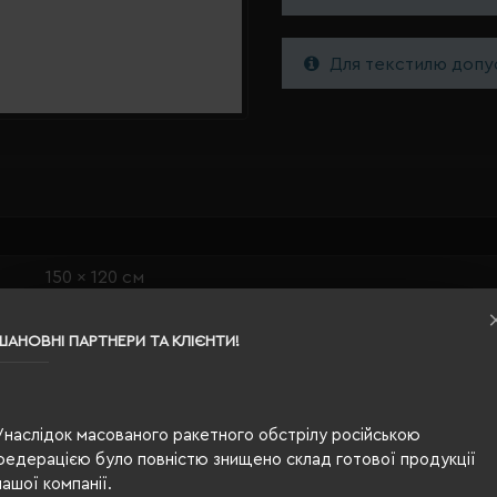
Для текстилю допус
150 x 120 см
світло-бежевий
ШАНОВНІ ПАРТНЕРИ ТА КЛІЄНТИ!
0.392
100% поліестер
Унаслідок масованого ракетного обстрілу російською
Ні
федерацією було повністю знищено склад готової продукції
нашої компанії.
OEKO-TEX® Standard 100, PETA-Approved Vegan