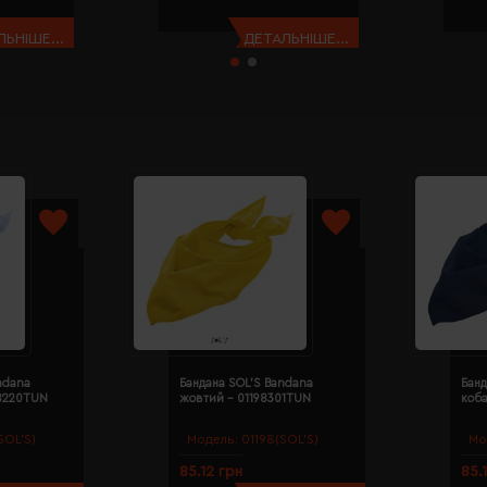
ЬНІШЕ...
ДЕТАЛЬНІШЕ...
ndana
Бандана SOL'S Bandana
Банд
98220TUN
жовтий - 01198301TUN
коба
SOL’S)
Модель:
01198(SOL’S)
Мо
85.12 грн
85.