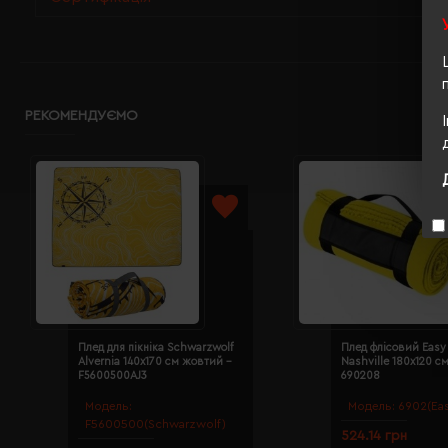
РЕКОМЕНДУЄМО
Плед для пікніка Schwarzwolf
Плед флісовий Easy 
Alvernia 140х170 см жовтий -
Nashville 180х120 с
F5600500AJ3
690208
Модель:
Модель:
6902(Eas
F5600500(Schwarzwolf)
524.14 грн