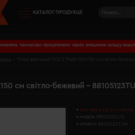
КАТАЛОГ ПРОДУКЦІЇ
амовлень тимчасово призупинено через знищення складу внаслі
леди
Плед флісовий SOL'S Plaid 120х150 см світло-беже
х150 см світло-бежевий - 88105123T
поставка від 2-х тижнів
88105(SOL’S)
МОДЕЛЬ:
88105123TUN
АРТИКУЛ: