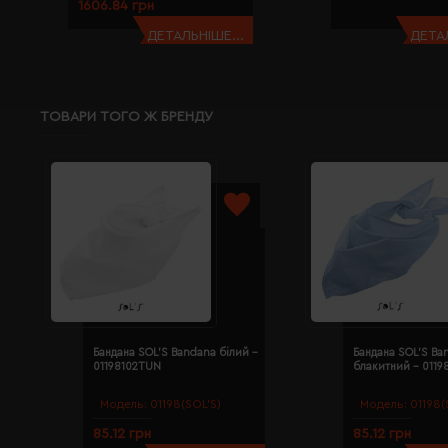
1606.84 грн
ДЕТАЛЬНІШЕ...
ДЕТАЛ
ТОВАРИ ТОГО Ж БРЕНДУ
Бандана SOL'S Bandana білий -
Бандана SOL'S Ba
01198102TUN
блакитний - 011
Модель:
01198(SOL’S)
Модель:
01198(
85.12 грн
85.12 грн