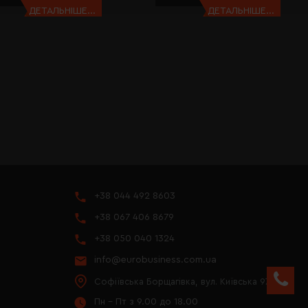
ДЕТАЛЬНІШЕ...
ДЕТАЛЬНІШЕ...
+38 044 492 8603
+38 067 406 8679
+38 050 040 1324
info@eurobusiness.com.ua
Софіївська Борщагівка, вул. Київська 97
Пн - Пт з 9.00 до 18.00