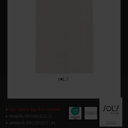
поставка від 2-х тижнів
89008(SOL’S)
МОДЕЛЬ:
SOL’S
89008102TUN
АРТИКУЛ: