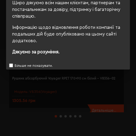
Щиро дякуємо всім нашим клієнтам, партнерам та
постачальникам за довіру, підтримку і багаторічну
співпрацю.
Інформацію щодо відновлення роботи компанії та
подальших дій буде опубліковано на цьому сайті
додатково.
Дякуємо за розуміння.
Більше не показувати.
Рушник абсорбуючий Voyager RPET 170x90 см білий - V8356-02
Р
Модель:
V8356(Voyager)
1305.56 грн
1
Детальніше...