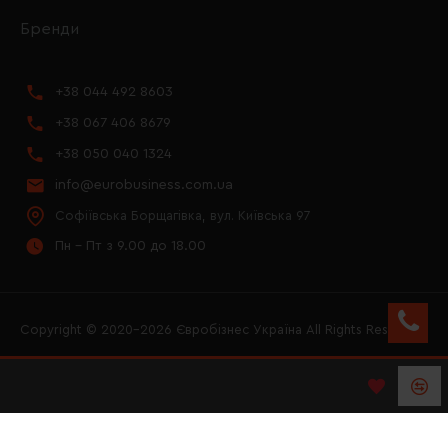
Бренди
+38 044 492 8603
+38 067 406 8679
+38 050 040 1324
info@eurobusiness.com.ua
Софіївська Борщагівка, вул. Київська 97
Пн - Пт з 9.00 до 18.00
Copyright © 2020–2026 Євробізнес Україна All Rights Reserved
FACEBOOK
INSTAGRAM
YOUTUBE
LOGO ЄВРОБІЗНЕС
УКРАЇНА