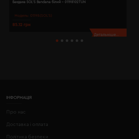
Бандана SOL'S Bandana білий - 01198102TUN
Б
Модель:
01198(SOL’S)
85.12 грн
8
Детальніше...
ІНФОРМАЦІЯ
Про нас
Доставка і оплата
Політика безпеки