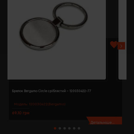
Брелок Bergamo Circle сріблястий - 120030422-77
Б
Модель:
120030422(Bergamo)
69.10 грн
7
Детальніше...