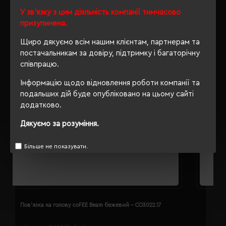
У зв'язку з цим діяльність компанії тимчасово
призупинена.
Щиро дякуємо всім нашим клієнтам, партнерам та
постачальникам за довіру, підтримку і багаторічну
співпрацю.
Інформацію щодо відновлення роботи компанії та
подальших дій буде опубліковано на цьому сайті
додатково.
Дякуємо за розуміння.
Більше не показувати.
Пов'язка на голову coFEE Beam бежевий - CO3022.17
П