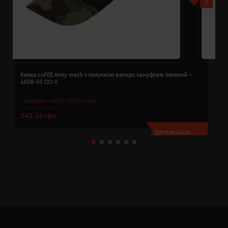
Кепка coFEE Army mesh з липучкою велкро камуфляж зелений -
К
4038-55 CO-V
Модель:
4038-55(Cofee)
343.36 грн
3
Детальніше...