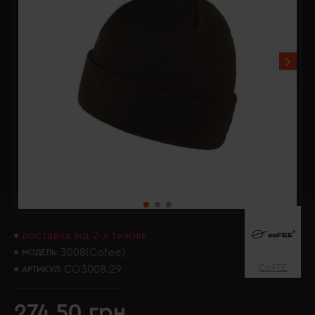
поставка від 2-х тижнів
3008(Cofee)
МОДЕЛЬ:
CoFEE
CO3008.29
АРТИКУЛ:
274.50 грн