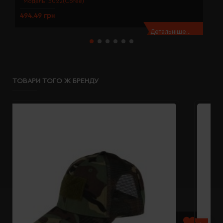
Модель:
3022(Cofee)
494.49 грн
4
Детальніше...
ТОВАРИ ТОГО Ж БРЕНДУ