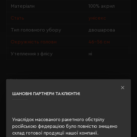
Матеріали
100% акрил
Стать
унісекс
Тип головного убору
двошарова
Окружність голови
46-56 см
Утеплення з флісу
ні
ОПИС
ШАНОВНІ ПАРТНЕРИ ТА КЛІЄНТИ!
ВІДГУКИ
Унаслідок масованого ракетного обстрілу
російською федерацією було повністю знищено
РЕКОМЕНДУЄМО
склад готової продукції нашої компанії.