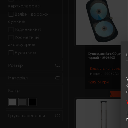
картхолдери
(1)
Валізи і дорожні
сумки
(1)
Годинники
(4)
Косметичні
аксесуари
(1)
Рулетки
(1)
Футляр для 24-х CD-дискі
чорний - 2906203
Розмір
Кількість кольорів:
1
Модель:
29062(CrisMa)
Матеріал
1282.61 грн
Колір
Група нанесення