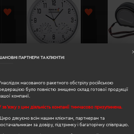
Настінний годинник з
в Macma
Рулетка
ШАНОВНІ ПАРТНЕРИ ТА КЛІЄНТИ!
термометром і гідрометром CrisMa
чорний -
білий - 4123806
Кількість кольорів:
2
Кількі
Модель:
41238(CrisMa)
Модел
Унаслідок масованого ракетного обстрілу російською
1291.21 грн
233.38
федерацією було повністю знищено склад готової продукції
нашої компанії.
У зв'язку з цим діяльність компанії тимчасово призупинена.
Щиро дякуємо всім нашим клієнтам, партнерам та
постачальникам за довіру, підтримку і багаторічну співпрацю.