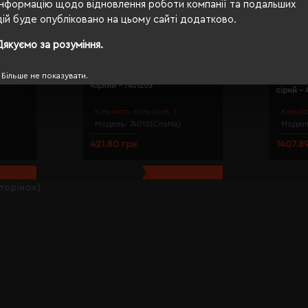
Інформацію щодо відновлення роботи компанії та подальших
дій буде опубліковано на цьому сайті додатково.
Дякуємо за розуміння.
Настінни
Більше не показувати.
 чорний -
Набір для манікюру Macma CrisMa
термоме
чорний - 7401203
сірий - 
Кількість кольорів:
1
Кількі
Модель:
74012(CrisMa)
Модел
421.80 грн
1407.8
сторінок)