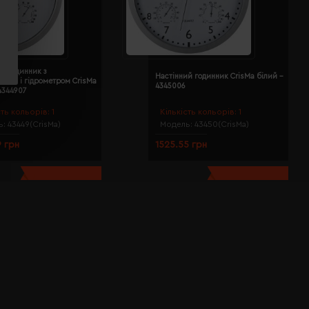
й годинник з
Настінний годинник CrisMa білий -
тром і гідрометром CrisMa
4345006
4344907
сть кольорів:
1
Кількість кольорів:
1
ь:
43449(CrisMa)
Модель:
43450(CrisMa)
9 грн
1525.55 грн