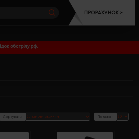
ПРОРАХУНОК >
док обстрілу рф.
Сортувати:
Показати