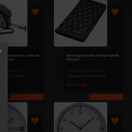
 вимірювальна 3 м Macma
Візитниця шкіряна Macma чорний -
 8173403
2794203
сть кольорів:
1
Кількість кольорів:
1
ь:
81734(CrisMa)
Модель:
27942(CrisMa)
 грн
343.36 грн