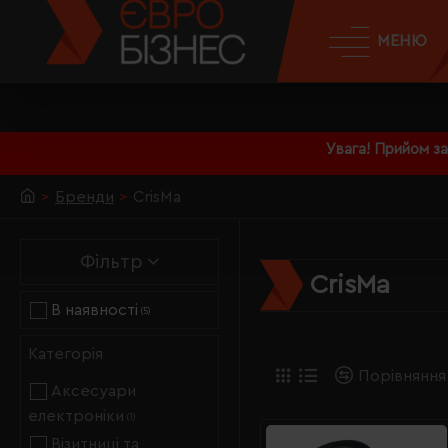
МЕНЮ
Увага! Прийом з
Бренди
CrisMa
Фільтр
CrisMa
В наявності
(5)
Категорія
Порівняння
Аксесуари
електроніки
(1)
Візитниці та