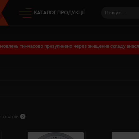
КАТАЛОГ ПРОДУКЦІЇ
амовлень тимчасово призупинено через знищення складу внаслі
 товарів
0