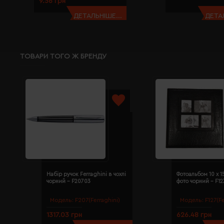
9.56 грн
ДЕТАЛЬНІШЕ...
ДЕТАЛ
ТОВАРИ ТОГО Ж БРЕНДУ
Набір ручок Ferraghini в чохлі
Фотоальбом 10 х 1
чорний - F20703
фото чорний - F12
Модель:
F207(Ferraghini)
Модель:
F127(Fe
1317.03 грн
626.48 грн