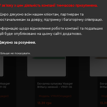
У зв'язку з цим діяльність компанії тимчасово призупинена.
Щиро дякуємо всім нашим клієнтам, партнерам та
постачальникам за довіру, підтримку і багаторічну співпрацю.
Інформацію щодо відновлення роботи компанії та подальших
дій буде опубліковано на цьому сайті додатково.
Дякуємо за розуміння.
Більше не показувати.
 Voyager
Еко-ручка кулькова Voyager
Еко-р
69-02
Brittany зелений - V1969-06
Britt
yager)
Модель:
V1969(Voyager)
Мод
13.39 грн
13.3