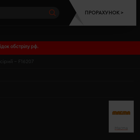
ПРОРАХУНОК >
док обстрілу рф.
 сірий - F16207
Macma