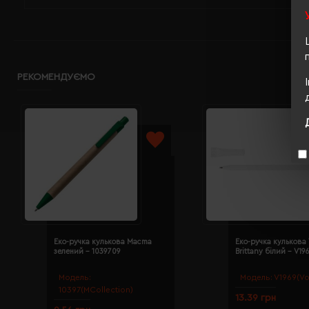
РЕКОМЕНДУЄМО
Еко-ручка кулькова Macma
Еко-ручка кулькова
зелений - 1039709
Brittany білий - V19
Модель:
Модель:
V1969(Vo
10397(MCollection)
13.39 грн