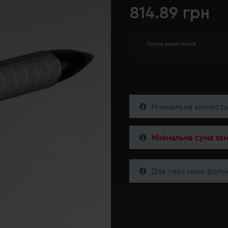
814.89 грн
Група нанесення
Мінімальна кількіст
Мінімальна сума за
Для текстилю допус