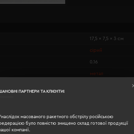
17,5 x 7,5 x 3 см
сірий
0.16
метал
картонна коробка
ШАНОВНІ ПАРТНЕРИ ТА КЛІЄНТИ!
0,9 × 0,5 см
металевий
Унаслідок масованого ракетного обстрілу російською
поворотний
федерацією було повністю знищено склад готової продукції
нашої компанії.
ергономічна