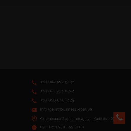
+38 044 492 8603
+38 067 406 8679
+38 050 040 1324
info@eurobusiness.com.ua
Софіївська Борщагівка, вул. Київська 97
Пн - Пт з 9.00 до 18.00