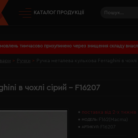
КАТАЛОГ ПРОДУКЦІЇ
амовлень тимчасово призупинено через знищення складу внаслі
вари
Ручки
Ручка металева кулькова Ferraghini в чохлі
hini в чохлі сірий - F16207
поставка від 2-х тижнів
F162(Macma)
МОДЕЛЬ:
F16207
АРТИКУЛ: