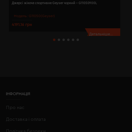
Джерсі жіноче спортивне Geyser чорний - G11050900L
Д
Модель:
G11050(Geyser)
4191.16 грн
4
Детальніше...
ІНФОРМАЦІЯ
Про нас
Доставка і оплата
Політика безпеки