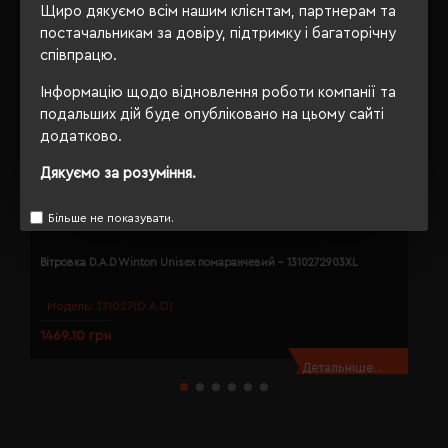
Щиро дякуємо всім нашим клієнтам, партнерам та
постачальникам за довіру, підтримку і багаторічну
співпрацю.
Інформацію щодо відновлення роботи компанії та
подальших дій буде опубліковано на цьому сайті
додатково.
Дякуємо за розуміння.
Більше не показувати.
Вітровка D.A.D Winton Unisex помаранчевий - 1310272903XL
В
Модель:
131027(D.A.D)
1469.10 грн
1
Детальніше...