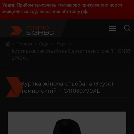
Увага! Прийом замовлень тимчасово призупинено через
знищення складу внаслідок обстрілу рф.
Товари
Одяг
Куртки
Куртка жіноча стьобана Geyser темно-синій - G1103
0790XL
Куртка жіноча стьобана Geyser
темно-синій - G11030790XL