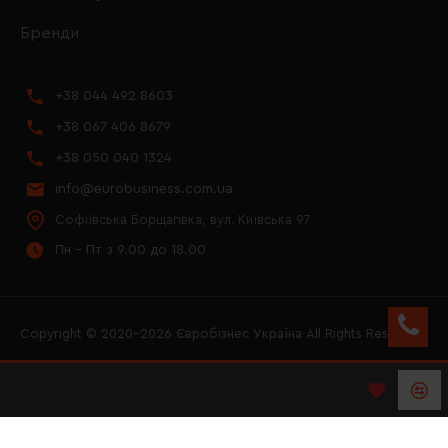
Бренди
+38 044 492 8603
+38 067 406 8679
+38 050 040 1324
info@eurobusiness.com.ua
Софіївська Борщагівка, вул. Київська 97
Пн - Пт з 9.00 до 18.00
Copyright © 2020–2026 Євробізнес Україна All Rights Reserved
FACEBOOK
INSTAGRAM
YOUTUBE
LOGO ЄВРОБІЗНЕС
УКРАЇНА