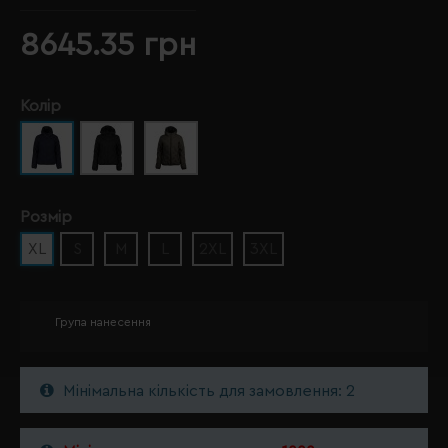
8645.35 грн
Колір
Розмір
XL
S
M
L
2XL
3XL
Група нанесення
Мінімальна кількість для замовлення: 2