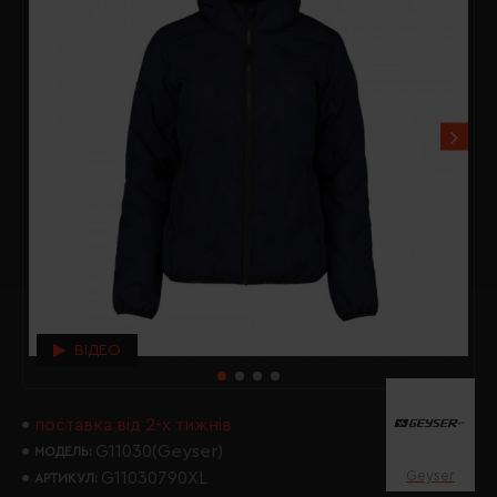
ВІДЕО
поставка від 2-х тижнів
G11030(Geyser)
МОДЕЛЬ:
Geyser
G11030790XL
АРТИКУЛ: