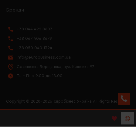
Бренди
+38 044 492 8603
+38 067 406 8679
+38 050 040 1324
info@eurobusiness.com.ua
Софіївська Борщагівка, вул. Київська 97
Пн - Пт з 9.00 до 18.00
Copyright © 2020–2026 Євробізнес Україна All Rights Reserved
FACEBOOK
INSTAGRAM
YOUTUBE
LOGO ЄВРОБІЗНЕС
УКРАЇНА