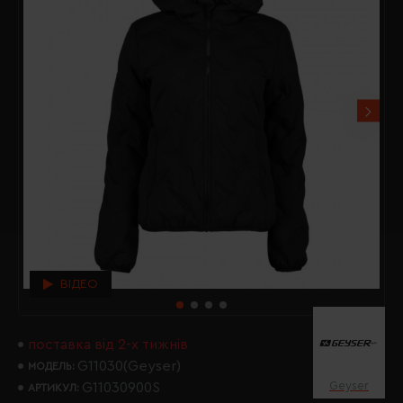
ВІДЕО
поставка від 2-х тижнів
G11030(Geyser)
МОДЕЛЬ:
Geyser
G11030900S
АРТИКУЛ: