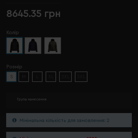
8645.35 грн
Колір
Розмір
S
M
L
XL
2XL
3XL
Група нанесення
Мінімальна кількість для замовлення: 2