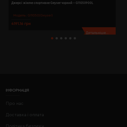
Джерсі жіноче спортивне Geyser чорний - G11050900L
Д
Модель:
G11050(Geyser)
4191.16 грн
4
Детальніше...
ІНФОРМАЦІЯ
Про нас
Доставка і оплата
Політика безпеки