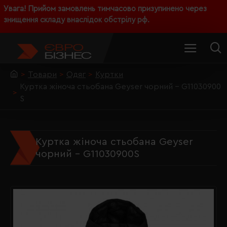
Увага! Прийом замовлень тимчасово призупинено через
знищення складу внаслідок обстрілу рф.
Товари
Одяг
Куртки
Куртка жіноча стьобана Geyser чорний - G11030900
S
Куртка жіноча стьобана Geyser
чорний - G11030900S