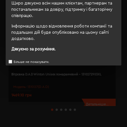
Щиро дякуємо всім нашим клієнтам, партнерам та
постачальникам за довіру, підтримку і багаторічну
співпрацю.
Інформацію щодо відновлення роботи компанії та
подальших дій буде опубліковано на цьому сайті
додатково.
Дякуємо за розуміння.
Більше не показувати.
Вітровка D.A.D Winton Unisex помаранчевий - 1310272903XL
В
Модель:
131027(D.A.D)
1469.10 грн
1
Детальніше...