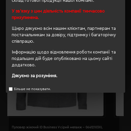
склад готової продукції нашої компанії.
У зв'язку з цим діяльність компанії тимчасово
призупинена.
Щиро дякуємо всім нашим клієнтам, партнерам та
постачальникам за довіру, підтримку і багаторічну
співпрацю.
Інформацію щодо відновлення роботи компанії та
подальших дій буде опубліковано на цьому сайті
додатково.
Дякуємо за розуміння.
Більше не показувати.
Пуловер жіночий ID Business V сірий меланж - 06412103XL
П