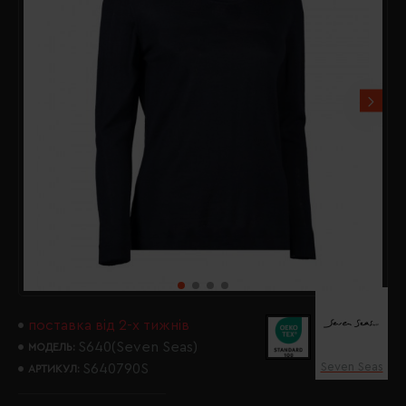
поставка від 2-х тижнів
S640(Seven Seas)
МОДЕЛЬ:
Seven Seas
S640790S
АРТИКУЛ: