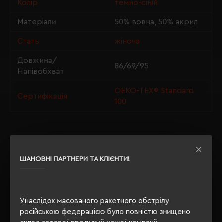
Колір
темно-сіній
Матеріали
50% вовна, 50% акрил
Стать
жіноча
Довжина/
86/69/95
Напівобхват
OEKO-TEX® Standard
Сертифікація
100
ОПИС
ШАНОВНІ ПАРТНЕРИ ТА КЛІЄНТИ!
ВІДГУКИ
Унаслідок масованого ракетного обстрілу
російською федерацією було повністю знищено
РЕКОМЕНДУЄМО