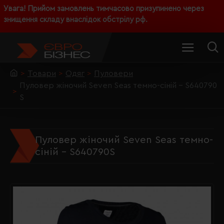
Увага! Прийом замовлень тимчасово призупинено через
знищення складу внаслідок обстрілу рф.
Товари
Одяг
Пуловери
Пуловер жіночий Seven Seas темно-сіній - S640790
S
Пуловер жіночий Seven Seas темно-
сіній - S640790S