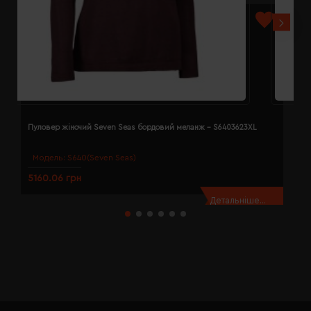
Пуловер жіночий Seven Seas бордовий меланж - S6403623XL
П
Модель:
S640(Seven Seas)
5160.06 грн
4
Детальніше...