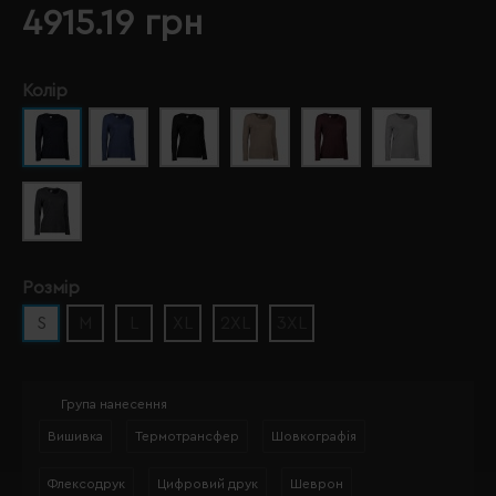
4915.19 грн
Колір
Розмір
S
M
L
XL
2XL
3XL
Група нанесення
Вишивка
Термотрансфер
Шовкографія
Флексодрук
Цифровий друк
Шеврон