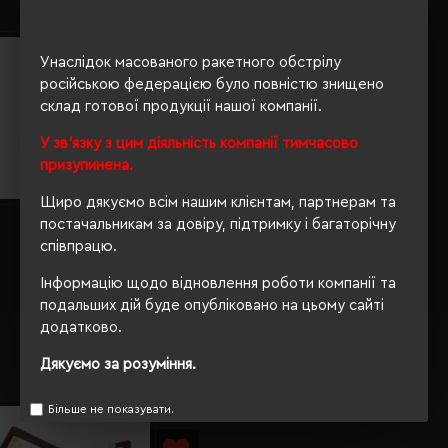
Унаслідок масованого ракетного обстрілу
російською федерацією було повністю знищено
склад готової продукції нашої компанії.
У зв'язку з цим діяльність компанії тимчасово
призупинена.
Щиро дякуємо всім нашим клієнтам, партнерам та
постачальникам за довіру, підтримку і багаторічну
Візитниця шкіряна Stefania
Тревел-кейс шкіряний Stefania
коньячний - 025W-DF-87
коричневий - 018W-DF-87
співпрацю.
Кількість кольорів:
1
Кількість кольорів:
1
Інформацію щодо відновлення роботи компанії та
Модель:
025W-
Модель:
018W-DF(Stefania)
подальших дій буде опубліковано на цьому сайті
DF(Stefania)
додатково.
1536.06 грн
1868.91 грн
Дякуємо за розуміння.
Більше не показувати.