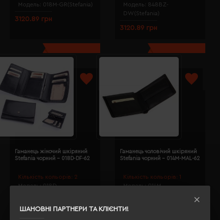
Модель:
018M-GR(Stefania)
Модель:
848BZ-
DW(Stefania)
3120.89 грн
3120.89 грн
Гаманець жіночий шкіряний
Гаманець чоловічий шкіряний
Stefania чорний - 018D-DF-62
Stefania чорний - 014M-MAL-62
Кількість кольорів:
2
Кількість кольорів:
1
Модель:
018D-
Модель:
014M-
DF(Bergamo)
MAL(Stefania)
3120.89 грн
1925.57 грн
ШАНОВНІ ПАРТНЕРИ ТА КЛІЄНТИ!