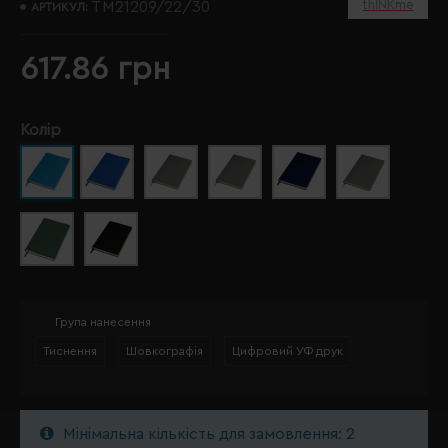
thINKme
TM21209/22/30
АРТИКУЛ:
617.86 грн
Колір
Група нанесення
Тиснення
Шовкографія
Цифровий УФ друк
Мінімальна кількість для замовлення: 2