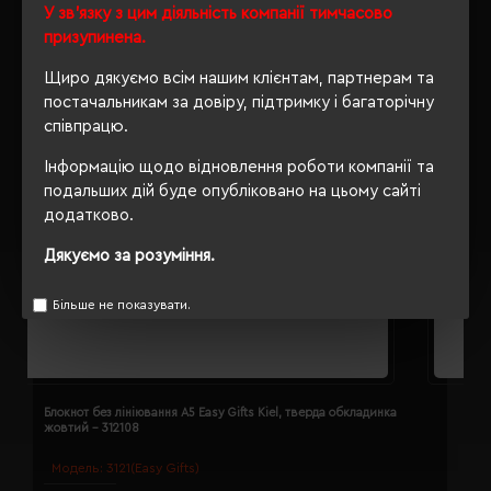
У зв'язку з цим діяльність компанії тимчасово
призупинена.
Щиро дякуємо всім нашим клієнтам, партнерам та
постачальникам за довіру, підтримку і багаторічну
співпрацю.
Інформацію щодо відновлення роботи компанії та
подальших дій буде опубліковано на цьому сайті
додатково.
Дякуємо за розуміння.
Більше не показувати.
Блокнот без лініювання A5 Easy Gifts Kiel, тверда обкладинка
Б
жовтий - 312108
з
Модель:
3121(Easy Gifts)