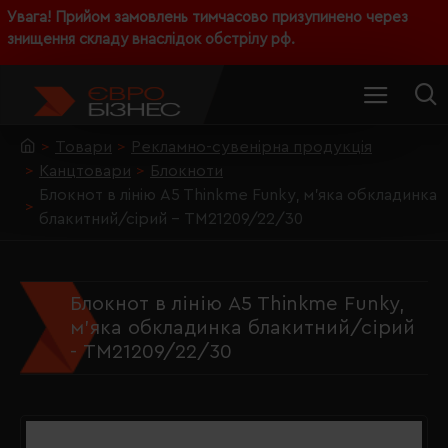
Увага! Прийом замовлень тимчасово призупинено через
знищення складу внаслідок обстрілу рф.
Товари
Рекламно-сувенірна продукція
Канцтовари
Блокноти
Блокнот в лінію A5 Thinkme Funky, м'яка обкладинка
блакитний/сірий - TM21209/22/30
Блокнот в лінію A5 Thinkme Funky,
м'яка обкладинка блакитний/сірий
- TM21209/22/30