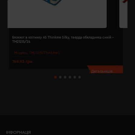
Блокнот в клітинку A5 Thinkme Silky, тверда обкладинка синій -
Б
TM21215/24
T
Модель:
TM21215(Thinkme)
769.95 грн
7
Детальніше...
ІНФОРМАЦІЯ