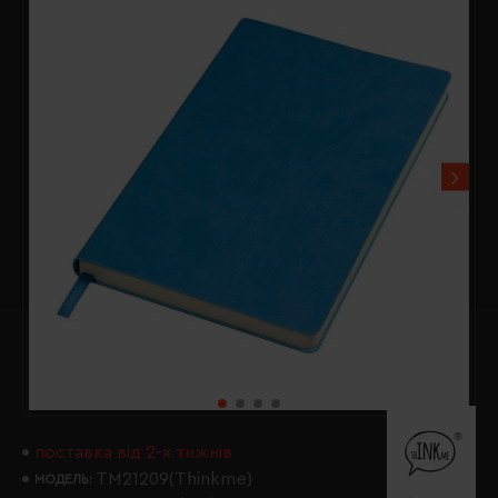
поставка від 2-х тижнів
TM21209(Thinkme)
МОДЕЛЬ: