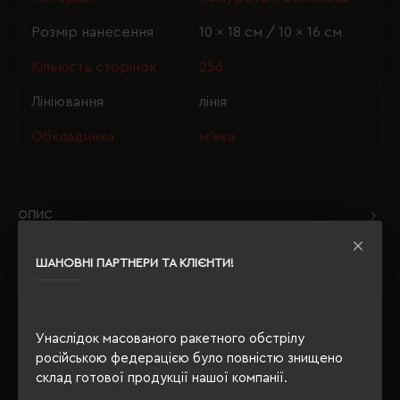
Розмір нанесення
10 × 18 см / 10 × 16 см
Кількість сторінок
256
Лініювання
лінія
Обкладинка
м'яка
ОПИС
ВІДГУКИ
ШАНОВНІ ПАРТНЕРИ ТА КЛІЄНТИ!
Унаслідок масованого ракетного обстрілу
РЕКОМЕНДУЄМО
російською федерацією було повністю знищено
склад готової продукції нашої компанії.