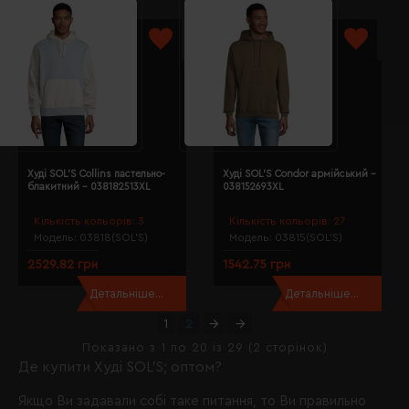
Худі SOL'S Collins пастельно-
Худі SOL'S Condor армійський -
блакитний - 038182513XL
038152693XL
Кількість кольорів:
3
Кількість кольорів:
27
Модель:
03818(SOL’S)
Модель:
03815(SOL’S)
2529.82 грн
1542.75 грн
Детальніше...
Детальніше...
1
2
Показано з 1 по 20 із 29 (2 сторінок)
Де купити Худі SOL’S; оптом?
Якщо Ви задавали собі таке питання, то Ви правильно