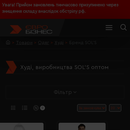
Увага! Прийом замовлень тимчасово призупинено через
знищення складу внаслідок обстрілу рф.
Товари
Одяг
Худі
Бренд SOL’S
Худі, виробництва SOL’S оптом
Фільтр
0