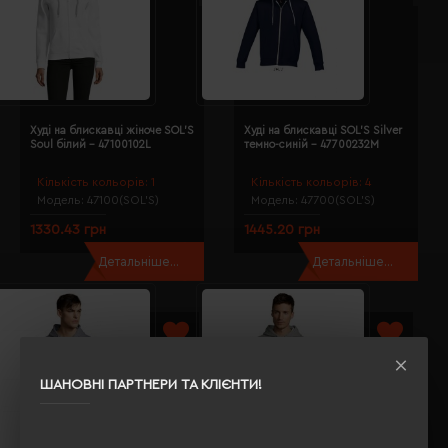
Худі на блискавці жіноче SOL'S
Худі на блискавці SOL'S Silver
Soul білий - 47100102L
темно-синій - 47700232M
Кількість кольорів:
1
Кількість кольорів:
4
Модель:
47100(SOL’S)
Модель:
47700(SOL’S)
1330.43 грн
1445.20 грн
Детальніше...
Детальніше...
ШАНОВНІ ПАРТНЕРИ ТА КЛІЄНТИ!