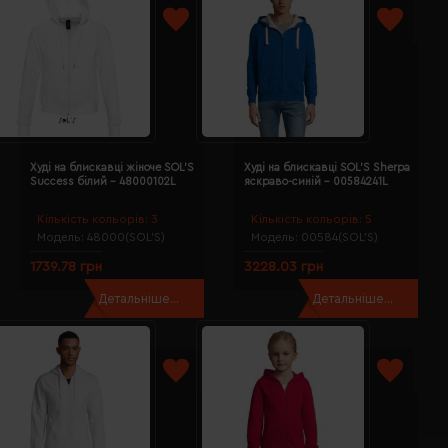
Худі на блискавці жіноче SOL'S
Худі на блискавці SOL'S Sherpa
Success білий - 48000102L
яскраво-синій - 00584241L
Кількість кольорів:
3
Кількість кольорів:
5
Модель:
48000(SOL’S)
Модель:
00584(SOL’S)
1739.78 грн
3228.03 грн
Детальніше...
Детальніше...