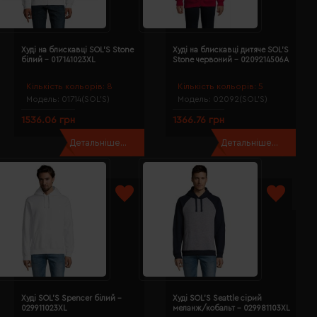
Худі на блискавці SOL'S Stone
Худі на блискавці дитяче SOL'S
білий - 017141023XL
Stone червоний - 0209214506A
Кількість кольорів:
8
Кількість кольорів:
5
Модель:
01714(SOL’S)
Модель:
02092(SOL’S)
1536.06 грн
1366.76 грн
Детальніше...
Детальніше...
Худі SOL'S Spencer білий -
Худі SOL'S Seattle сірий
029911023XL
меланж/кобальт - 029981103XL