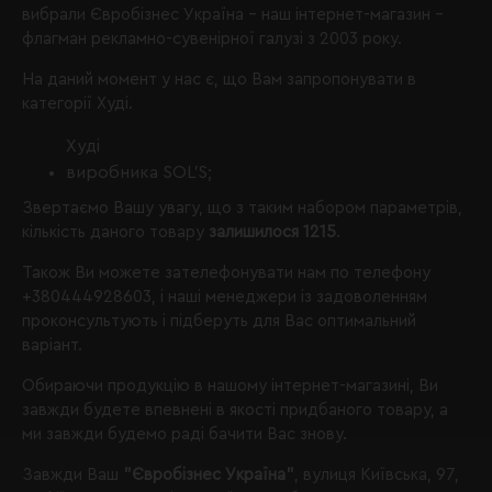
вибрали
Євробізнес Україна
- наш інтернет-магазин -
флагман рекламно-сувенірної галузі з 2003 року.
На даний момент у нас є, що Вам запропонувати в
категорії Худі.
Худі
виробника SOL’S;
Звертаємо Вашу увагу, що з таким набором параметрів,
кількість даного товару
залишилося 1215
.
Також Ви можете зателефонувати нам по телефону
+380444928603
, і наші менеджери із задоволенням
проконсультують і підберуть для Вас оптимальний
варіант.
Обираючи продукцію в нашому інтернет-магазині, Ви
завжди будете впевнені в якості придбаного товару, а
ми завжди будемо раді бачити Вас знову.
Завжди Ваш
"Євробізнес Україна"
, вулиця Київська, 97,