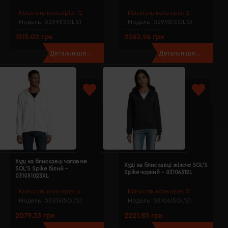
Кількість кольорів:
12
Кількість кольорів:
2
Модель:
02991(SOL’S)
Модель:
02998(SOL’S)
1515.02 грн
2262.96 грн
Детальніше...
Детальніше...
Худі на блискавці чоловіче
Худі на блискавці жіноче SOL'S
SOL'S Spike білий -
Spike чорний - 03106312L
031051023XL
Кількість кольорів:
6
Кількість кольорів:
3
Модель:
03105(SOL’S)
Модель:
03106(SOL’S)
2079.33 грн
2221.83 грн