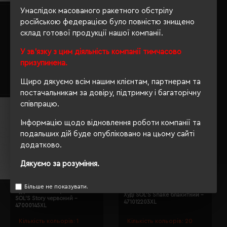
Унаслідок масованого ракетного обстрілу
Худі на блискавці чоловіче
Худі SOL'S Slam сірий меланж -
SOL'S Seven сірий меланж -
російською федерацією було повністю знищено
13251350S
47800360L
склад готової продукції нашої компанії.
Кількість кольорів:
1
Кількість кольорів:
4
У зв'язку з цим діяльність компанії тимчасово
Модель:
47800(SOL’S)
Модель:
13251(SOL’S)
призупинена.
2298.35 грн
1841.18 грн
Щиро дякуємо всім нашим клієнтам, партнерам та
Детальніше...
Детальніше...
постачальникам за довіру, підтримку і багаторічну
співпрацю.
Інформацію щодо відновлення роботи компанії та
подальших дій буде опубліковано на цьому сайті
додатково.
Дякуємо за розуміння.
Більше не показувати.
Худі на блискавці чоловіче
Худі SOL'S Snake блакитний -
SOL'S Story червоний -
471012203XL
47000145XL
Кількість кольорів:
1
Кількість кольорів:
20