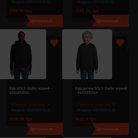
Модель:
47000(SOL’S)
Модель:
47101(SOL’S)
1739.78 грн
1350.50 грн
Детальніше...
Детальніше...
Худі SOL'S Stellar чорний -
Худі дитяче SOL'S Stellar чорний
035683123XL
- 0357631204A
Кількість кольорів:
16
Кількість кольорів:
8
Модель:
03568(SOL’S)
Модель:
03576(SOL’S)
2139.58 грн
1425.11 грн
Детальніше...
Детальніше...