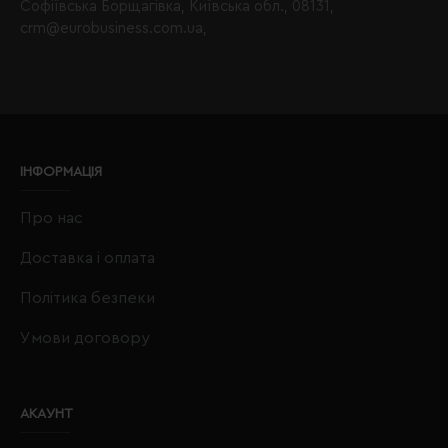
Софіївська Борщагівка, Київська обл., 08131,
crm@eurobusiness.com.ua,
ІНФОРМАЦІЯ
Про нас
Доставка і оплата
Політика безпеки
Умови договору
АКАУНТ