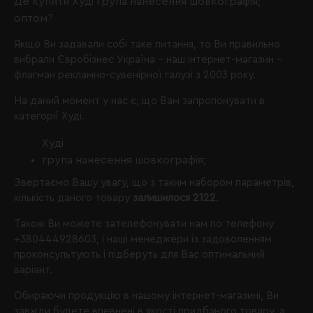
Де купити Худі група нанесення шовкографія;
оптом?
Якщо Ви задавали собі таке питання, то Ви правильно
вибрали
Євробізнес Україна
- наш інтернет-магазин -
флагман рекламно-сувенірної галузі з 2003 року.
На даний момент у нас є, що Вам запропонувати в
категорії Худі.
Худі
група нанесення шовкографія;
Звертаємо Вашу увагу, що з таким набором параметрів,
кількість даного товару
залишилося 2122
.
Також Ви можете зателефонувати нам по телефону
+380444928603
, і наші менеджери із задоволенням
проконсультують і підберуть для Вас оптимальний
варіант.
Обираючи продукцію в нашому інтернет-магазині, Ви
завжди будете впевнені в якості придбаного товару, а