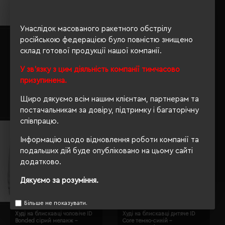
Унаслідок масованого ракетного обстрілу
Худі на блискавці чоловіче
російською федерацією було повністю знищено
Худі SOL'S Slam сірий меланж -
SOL'S Story червоний -
13251350S
склад готової продукції нашої компанії.
47000145XL
Кількість кольорів:
4
Кількість кольорів:
1
У зв'язку з цим діяльність компанії тимчасово
Модель:
13251(SOL’S)
Модель:
47000(SOL’S)
призупинена.
1841.18 грн
1739.78 грн
Щиро дякуємо всім нашим клієнтам, партнерам та
Детальніше...
Детальніше...
постачальникам за довіру, підтримку і багаторічну
співпрацю.
Інформацію щодо відновлення роботи компанії та
подальших дій буде опубліковано на цьому сайті
додатково.
Дякуємо за розуміння.
Більше не показувати.
Худі на блискавці чоловіче ID
Худі на блискавці дитяче ID
Bonded сірий меланж -
Core темно-синій -