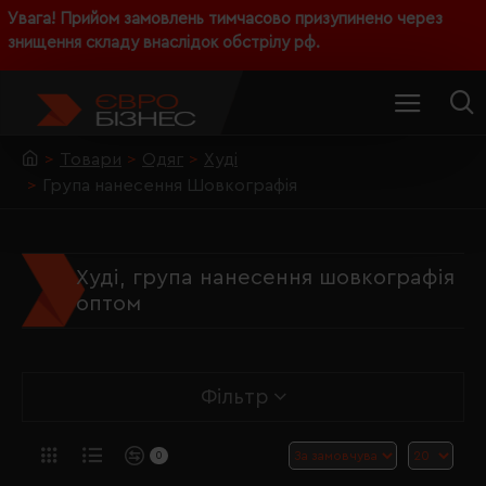
Увага! Прийом замовлень тимчасово призупинено через
знищення складу внаслідок обстрілу рф.
Товари
Одяг
Худі
Група нанесення Шовкографія
Худі, група нанесення шовкографія
оптом
Фільтр
0