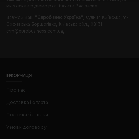
ми завжди будемо раді бачити Вас знову.
Завжди Ваш
"Євробізнес Україна"
, вулиця Київська, 97,
Софіївська Борщагівка, Київська обл., 08131,
crm@eurobusiness.com.ua,
ІНФОРМАЦІЯ
Про нас
Доставка і оплата
Політика безпеки
Умови договору