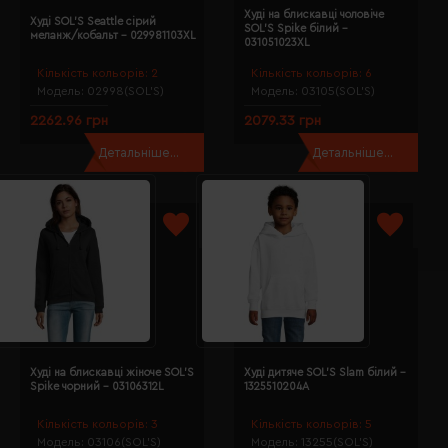
Худі на блискавці чоловіче
Худі SOL'S Seattle сірий
SOL'S Spike білий -
меланж/кобальт - 029981103XL
031051023XL
Кількість кольорів:
2
Кількість кольорів:
6
Модель:
02998(SOL’S)
Модель:
03105(SOL’S)
2262.96 грн
2079.33 грн
Детальніше...
Детальніше...
Худі на блискавці жіноче SOL'S
Худі дитяче SOL'S Slam білий -
Spike чорний - 03106312L
1325510204A
Кількість кольорів:
3
Кількість кольорів:
5
Модель:
03106(SOL’S)
Модель:
13255(SOL’S)