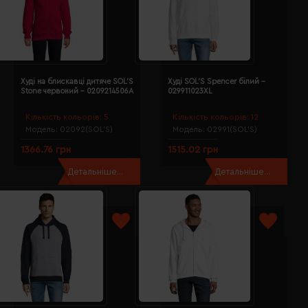
Худі на блискавці дитяче SOL'S
Худі SOL'S Spencer білий -
Stone червоний - 0209214506A
029911023XL
Кількість кольорів:
5
Кількість кольорів:
12
Модель:
02092(SOL’S)
Модель:
02991(SOL’S)
1366.76 грн
1515.02 грн
Детальніше...
Детальніше...