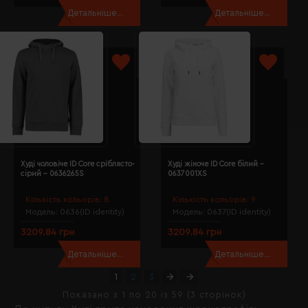
Детальніше...
Детальніше...
Худі чоловіче ID Core сріблясто-
Худі жіноче ID Core білий -
сірий - 0636265S
0637001XS
Кількість кольорів:
8
Кількість кольорів:
9
Модель:
0636(ID identity)
Модель:
0637(ID identity)
3209.84 грн
3209.84 грн
Детальніше...
Детальніше...
1
2
3
Показано з 1 по 20 із 59 (3 сторінок)