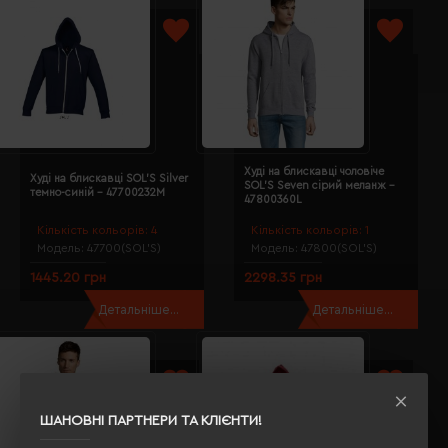
Худі на блискавці чоловіче
Худі на блискавці SOL'S Silver
SOL'S Seven сірий меланж -
темно-синій - 47700232M
47800360L
Кількість кольорів:
4
Кількість кольорів:
1
Модель:
47700(SOL’S)
Модель:
47800(SOL’S)
1445.20 грн
2298.35 грн
Детальніше...
Детальніше...
ШАНОВНІ ПАРТНЕРИ ТА КЛІЄНТИ!