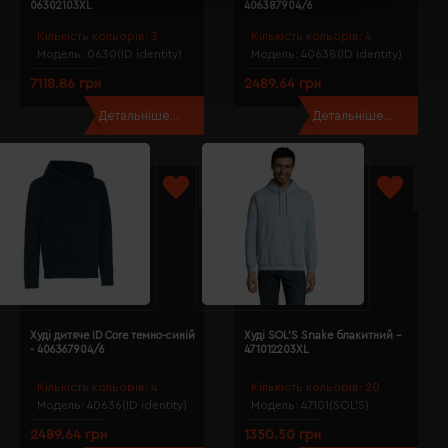
06302103XL
406387904/6
Кількість кольорів:
3
Кількість кольорів:
4
Модель:
0630(ID identity)
Модель:
40638(ID identity)
7118.86 грн
2489.64 грн
Детальніше...
Детальніше...
Худі дитяче ID Core темно-синій
Худі SOL'S Snake блакитний -
- 406367904/6
471012203XL
Кількість кольорів:
4
Кількість кольорів:
20
Модель:
40636(ID identity)
Модель:
47101(SOL’S)
2489.64 грн
1350.50 грн