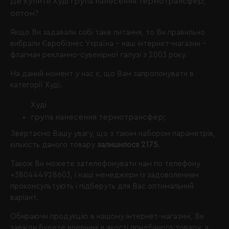
Де купити Худі група нанесення термотрансфер;
оптом?
Якщо Ви задавали собі таке питання, то Ви правильно
вибрали
Євробізнес Україна
- наш інтернет-магазин -
флагман рекламно-сувенірної галузі з 2003 року.
На даний момент у нас є, що Вам запропонувати в
категорії Худі.
Худі
група нанесення термотрансфер;
Звертаємо Вашу увагу, що з таким набором параметрів,
кількість даного товару
залишилося 2175
.
Також Ви можете зателефонувати нам по телефону
+380444928603
, і наші менеджери із задоволенням
проконсультують і підберуть для Вас оптимальний
варіант.
Обираючи продукцію в нашому інтернет-магазині, Ви
завжди будете впевнені в якості придбаного товару, а