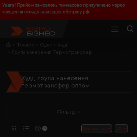
Увага! Прийом замовлень тимчасово призупинено через
знищення складу внаслідок обстрілу рф.
Товари
Одяг
Худі
Група нанесення Термотрансфер
Худі, група нанесення
термотрансфер оптом
Фільтр
0