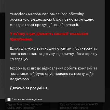
Унаслідок масованого ракетного обстрілу
Худі на блискавці чоловіче
російською федерацією було повністю знищено
Худі SOL'S Slam сірий меланж -
SOL'S Seven сірий меланж -
13251350S
склад готової продукції нашої компанії.
47800360L
Кількість кольорів:
1
Кількість кольорів:
4
У зв'язку з цим діяльність компанії тимчасово
Модель:
47800(SOL’S)
Модель:
13251(SOL’S)
призупинена.
2298.35 грн
1841.18 грн
Щиро дякуємо всім нашим клієнтам, партнерам та
Детальніше...
Детальніше...
постачальникам за довіру, підтримку і багаторічну
співпрацю.
Інформацію щодо відновлення роботи компанії та
подальших дій буде опубліковано на цьому сайті
додатково.
Дякуємо за розуміння.
Більше не показувати.
Худі на блискавці чоловіче
Худі на блискавці чоловіче ID
SOL'S Story червоний -
Bonded сірий меланж -