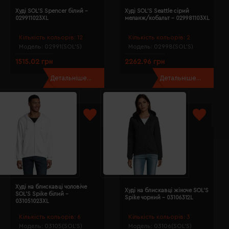
Худі SOL'S Spencer білий -
Худі SOL'S Seattle сірий
029911023XL
меланж/кобальт - 029981103XL
Кількість кольорів:
12
Кількість кольорів:
2
Модель:
02991(SOL’S)
Модель:
02998(SOL’S)
1515.02 грн
2262.96 грн
Детальніше...
Детальніше...
Худі на блискавці чоловіче
Худі на блискавці жіноче SOL'S
SOL'S Spike білий -
Spike чорний - 03106312L
031051023XL
Кількість кольорів:
6
Кількість кольорів:
3
Модель:
03105(SOL’S)
Модель:
03106(SOL’S)