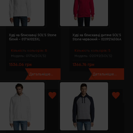
Худі на блискавці SOL'S Stone
Худі на блискавці дитяче SOL'S
білий - 017141023XL
Stone червоний - 0209214506A
Кількість кольорів:
8
Кількість кольорів:
5
Модель:
01714(SOL’S)
Модель:
02092(SOL’S)
1536.06 грн
1366.76 грн
Детальніше...
Детальніше...