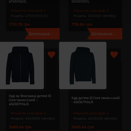
47000145XL
06302103XL
Кількість кольорів:
1
Кількість кольорів:
3
Модель:
47000(SOL’S)
Модель:
0630(ID identity)
1739.78 грн
7118.86 грн
Детальніше...
Детальніше...
Худі на блискавці дитяче ID
Худі дитяче ID Core темно-синій
Core темно-синій -
- 406367904/6
406387904/6
Кількість кольорів:
4
Кількість кольорів:
4
Модель:
40638(ID identity)
Модель:
40636(ID identity)
2489.64 грн
2489.64 грн