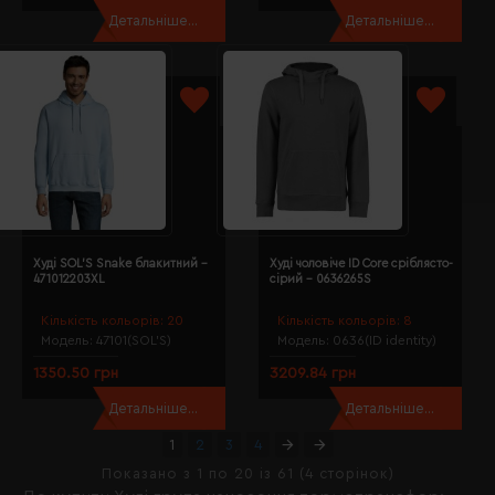
Детальніше...
Детальніше...
Худі SOL'S Snake блакитний -
Худі чоловіче ID Core сріблясто-
471012203XL
сірий - 0636265S
Кількість кольорів:
20
Кількість кольорів:
8
Модель:
47101(SOL’S)
Модель:
0636(ID identity)
1350.50 грн
3209.84 грн
Детальніше...
Детальніше...
1
2
3
4
Показано з 1 по 20 із 61 (4 сторінок)