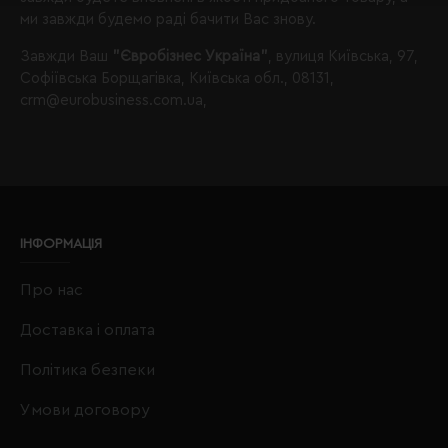
ми завжди будемо раді бачити Вас знову.
Завжди Ваш
"Євробізнес Україна"
, вулиця Київська, 97,
Софіївська Борщагівка, Київська обл., 08131,
crm@eurobusiness.com.ua,
ІНФОРМАЦІЯ
Про нас
Доставка і оплата
Політика безпеки
Умови договору