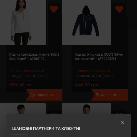
Худі на блискавці жіноче SOL'S
Худі на блискавці SOL'S Silver
Soul білий - 47100102L
темно-синій - 47700232M
Кількість кольорів:
1
Кількість кольорів:
4
Модель:
47100(SOL’S)
Модель:
47700(SOL’S)
1330.43 грн
1445.20 грн
Детальніше...
Детальніше...
ШАНОВНІ ПАРТНЕРИ ТА КЛІЄНТИ!