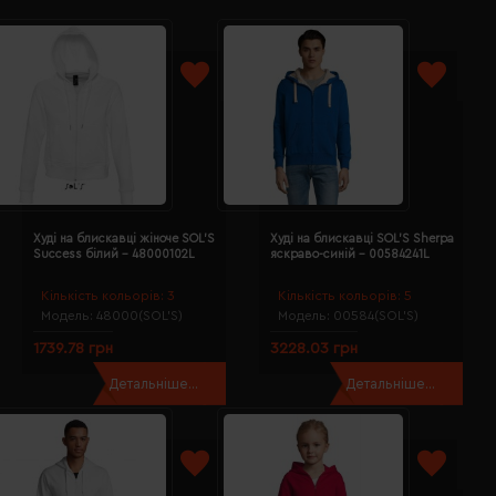
Худі на блискавці жіноче SOL'S
Худі на блискавці SOL'S Sherpa
Success білий - 48000102L
яскраво-синій - 00584241L
Кількість кольорів:
3
Кількість кольорів:
5
Модель:
48000(SOL’S)
Модель:
00584(SOL’S)
1739.78 грн
3228.03 грн
Детальніше...
Детальніше...