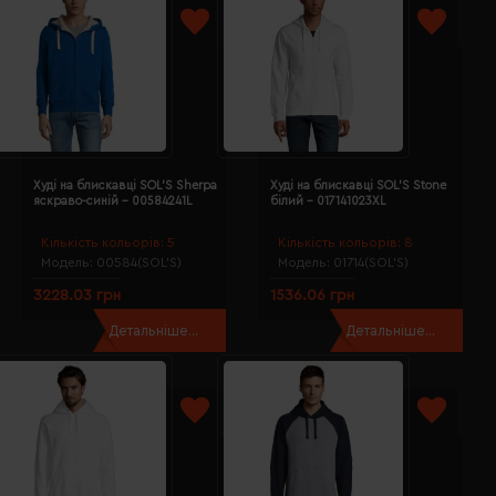
Худі на блискавці SOL'S Sherpa
Худі на блискавці SOL'S Stone
яскраво-синій - 00584241L
білий - 017141023XL
Кількість кольорів:
5
Кількість кольорів:
8
Модель:
00584(SOL’S)
Модель:
01714(SOL’S)
3228.03 грн
1536.06 грн
Детальніше...
Детальніше...