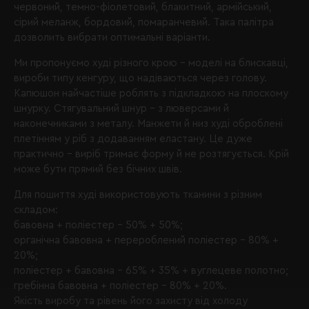
червоний, темно-фіолетовий, блакитний, армійський,
сірий меланж, бордовий, помаранчевий. Така палітра
дозволить вибрати оптимальні варіанти.
Ми пропонуємо
худі різного крою
– моделі на блискавці,
вироби типу кенгуру, що надіваються через голову.
Капюшон найчастіше роблять з підкладкою на плоскому
шнурку. Стягувальний шнур – з люверсами й
наконечниками з металу. Манжети й низ худі оброблені
плетінням у ріб з додаванням еластану. Це дуже
практично – виріб тримає форму й не розтягується. Крій
може бути прямий без бічних швів.
Для пошиття худі використовують тканини з різним
складом:
бавовна + поліестер – 50% + 50%;
органічна бавовна + перероблений поліестер – 80% +
20%;
поліестер + бавовна – 65% + 35% + вуглецеве полотно;
гребінна бавовна + поліестер – 80% + 20%.
Якість виробу та рівень його захисту від холоду