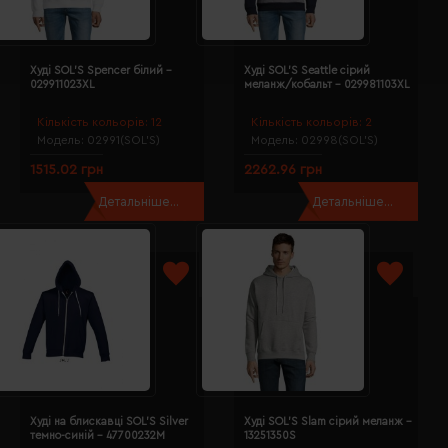
Худі SOL'S Spencer білий -
Худі SOL'S Seattle сірий
029911023XL
меланж/кобальт - 029981103XL
Кількість кольорів:
12
Кількість кольорів:
2
Модель:
02991(SOL’S)
Модель:
02998(SOL’S)
1515.02 грн
2262.96 грн
Детальніше...
Детальніше...
Худі на блискавці SOL'S Silver
Худі SOL'S Slam сірий меланж -
темно-синій - 47700232M
13251350S