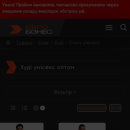
Увага! Прийом замовлень тимчасово призупинено через
знищення складу внаслідок обстрілу рф.
Товари
Одяг
Худі
Стать унісекс
Худі унісекс оптом
Фільтр
0