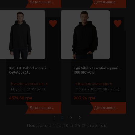
Детальніше...
Детальніше...
Худі ATF Gabriel чорний -
Худі Nikibo Essential чорний -
040443093XL
10090101-01S
Кількість кольорів:
3
Кількість кольорів:
5
Модель:
04044(ATF)
Модель:
10090101(Nikibo)
4379.58 грн
903.26 грн
Детальніше...
Детальніше...
1
2
Показано з 1 по 20 із 24 (2 сторінок)