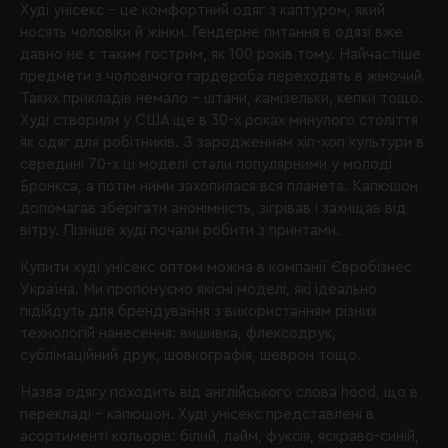
Худі унісекс – це комфортний одяг з каптуром, який
носять чоловіки й жінки. Гендерне питання в одязі вже
давно не є таким гострим, як 100 років тому. Найчастіше
предмети з чоловічого гардероба переходять в жіночий.
Таких прикладів немало – штани, камізельки, кепки тощо.
Худі створили у США ще в 30-х роках минулого століття
як одяг для робітників. З зародженням хіп-хоп культури в
середині 70-х ці моделі стали популярними у молоді
Бронкса, а потім ними захопилася вся планета. Капюшон
допомагав зберігати анонімність, зігрівав і захищав від
вітру. Пізніше худі почали робити з принтами.
Купити худі унісекс оптом можна в компанії Євробізнес
Україна. Ми пропонуємо якісні моделі, які ідеально
підійдуть для брендування з використанням різних
технологій нанесення: вишивка, флексодрук,
сублімаційний друк, шовкографія, шеврон тощо.
Назва одягу походить від англійського слова hood, що в
перекладі – капюшон. Худі унісекс представлені в
асортименті кольорів: білий, лайм, фуксія, яскраво-синій,