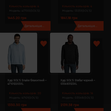
Кількість кольорів:
4
Кількість кольорів:
4
Модель:
47700(SOL’S)
Модель:
13251(SOL’S)
1445.20 грн
1841.18 грн
Детальніше...
Детальніше...
Худі SOL'S Snake блакитний -
Худі SOL'S Stellar чорний -
471012203XL
035683123XL
Кількість кольорів:
20
Кількість кольорів:
16
Модель:
47101(SOL’S)
Модель:
03568(SOL’S)
1350.50 грн
2139.58 грн