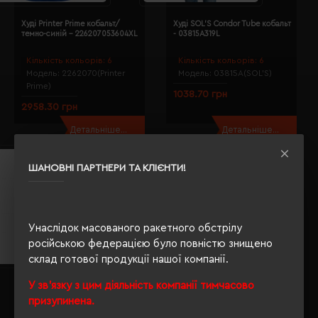
Худі Printer Prime кобальт/
Худі SOL'S Condor Tube кобальт
темно-синій - 226207053604XL
- 03815A319L
Кількість кольорів:
6
Кількість кольорів:
6
Модель:
2262070(Printer
Модель:
03815A(SOL’S)
Prime)
1038.70 грн
2958.30 грн
Детальніше...
Детальніше...
ШАНОВНІ ПАРТНЕРИ ТА КЛІЄНТИ!
Унаслідок масованого ракетного обстрілу
російською федерацією було повністю знищено
склад готової продукції нашої компанії.
У зв'язку з цим діяльність компанії тимчасово
Худі на блискавці SOL'S Calipso
Худі на блискавці SOL'S Carter
чорний - 042373123XL
чорний - 038123123XL
призупинена.