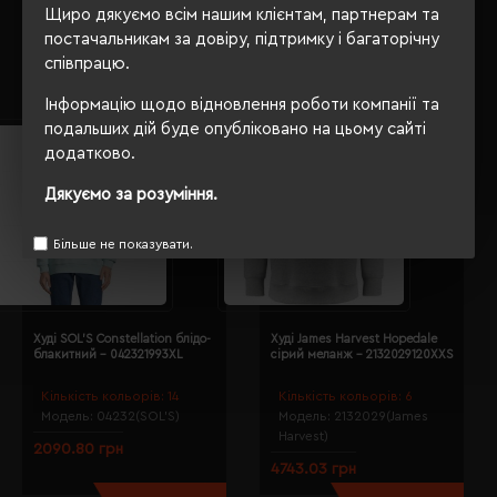
Кількість кольорів:
5
Кількість кольорів:
6
Щиро дякуємо всім нашим клієнтам, партнерам та
Модель:
04237(SOL’S)
Модель:
03812(SOL’S)
постачальникам за довіру, підтримку і багаторічну
2387.30 грн
1982.72 грн
співпрацю.
Детальніше...
Детальніше...
Інформацію щодо відновлення роботи компанії та
подальших дій буде опубліковано на цьому сайті
додатково.
Дякуємо за розуміння.
Більше не показувати.
Худі SOL'S Constellation блідо-
Худі James Harvest Hopedale
блакитний - 042321993XL
сірий меланж - 2132029120XXS
Кількість кольорів:
14
Кількість кольорів:
6
Модель:
04232(SOL’S)
Модель:
2132029(James
Harvest)
2090.80 грн
4743.03 грн