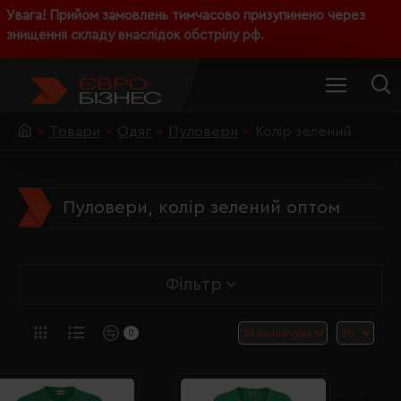
Увага! Прийом замовлень тимчасово призупинено через
знищення складу внаслідок обстрілу рф.
Товари
Одяг
Пуловери
Колір зелений
Пуловери, колір зелений оптом
Фільтр
0