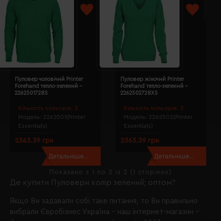
Пуловер чоловічий Printer
Пуловер жіночий Printer
Forehand тепло-зелений -
Forehand тепло-зелений -
2262501728S
2262502728XS
Кількість кольорів:
3
Кількість кольорів:
3
Модель:
2262501(Printer
Модель:
2262502(Printer
Essentials)
Essentials)
2363.39 грн
2363.39 грн
Детальніше...
Детальніше...
Показано з 1 по 2 із 2 (1 сторінок)
Де купити Пуловери колір зелений; оптом?
Якщо Ви задавали собі таке питання, то Ви правильно
вибрали
Євробізнес Україна
- наш інтернет-магазин -