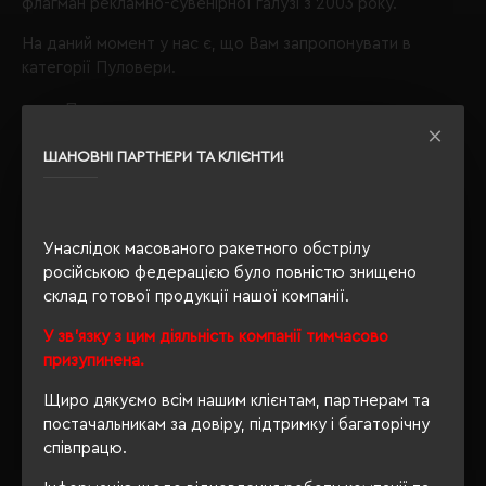
флагман рекламно-сувенірної галузі з 2003 року.
На даний момент у нас є, що Вам запропонувати в
категорії Пуловери.
Пуловери
колір зелений;
ШАНОВНІ ПАРТНЕРИ ТА КЛІЄНТИ!
Звертаємо Вашу увагу, що з таким набором параметрів,
кількість даного товару
залишилося 14
.
Також Ви можете зателефонувати нам по телефону
Унаслідок масованого ракетного обстрілу
+380444928603
, і наші менеджери із задоволенням
російською федерацією було повністю знищено
проконсультують і підберуть для Вас оптимальний
склад готової продукції нашої компанії.
варіант.
У зв'язку з цим діяльність компанії тимчасово
Обираючи продукцію в нашому інтернет-магазині, Ви
призупинена.
завжди будете впевнені в якості придбаного товару, а
ми завжди будемо раді бачити Вас знову.
Щиро дякуємо всім нашим клієнтам, партнерам та
постачальникам за довіру, підтримку і багаторічну
Завжди Ваш
"Євробізнес Україна"
, вулиця Київська, 97,
співпрацю.
Софіївська Борщагівка, Київська обл., 08131,
crm@eurobusiness.com.ua,