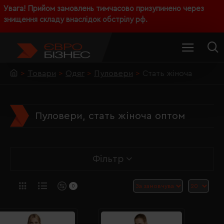
Увага! Прийом замовлень тимчасово призупинено через
знищення складу внаслідок обстрілу рф.
Товари
Одяг
Пуловери
Стать жіноча
Пуловери, стать жіноча оптом
Фільтр
0