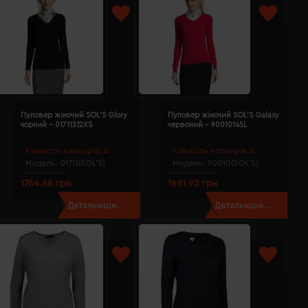
Пуловер жіночий SOL'S Glory
Пуловер жіночий SOL'S Galaxy
чорний - 01711312XS
червоний - 90010145L
Кількість кольорів:
4
Кількість кольорів:
4
Модель:
01711(SOL’S)
Модель:
90010(SOL’S)
1764.66 грн
1691.95 грн
Детальніше...
Детальніше...