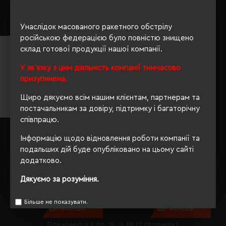
3887.98 грн
Детальніше...
Детальніше...
Унаслідок масованого ракетного обстрілу
російською федерацією було повністю знищено
склад готової продукції нашої компанії.
У зв'язку з цим діяльність компанії тимчасово
призупинена.
Щиро дякуємо всім нашим клієнтам, партнерам та
постачальникам за довіру, підтримку і багаторічну
співпрацю.
Пуловер жіночий NeoBlu
Пуловер жіночий JH&Frost
Sullivan насичений чорний -
Merino U темно-синій -
Інформацію щодо відновлення роботи компанії та
039883093XL
2930203600XS
подальших дій буде опубліковано на цьому сайті
Кількість кольорів:
2
Кількість кольорів:
4
додатково.
Модель:
03988(NeoBlu)
Модель:
2930203(JH&FROST)
Дякуємо за розуміння.
2609.20 грн
6290.57 грн
Більше не показувати.
Детальніше...
Детальніше...
Показано з 1 по 10 із 10 (1 сторінок)