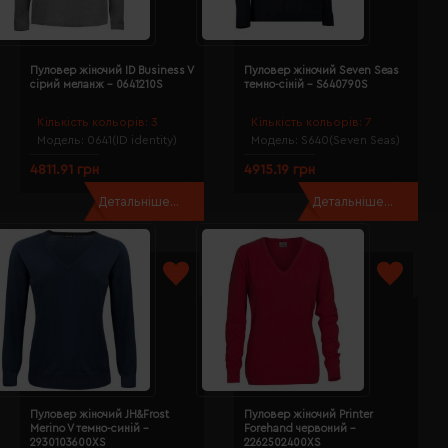
Пуловер жіночий ID Business V
Пуловер жіночий Seven Seas
сірий меланж - 0641210S
темно-сіній - S640790S
Кількість кольорів:
3
Кількість кольорів:
7
Модель:
0641(ID identity)
Модель:
S640(Seven Seas)
4811.91 грн
4915.19 грн
Детальніше...
Детальніше...
Пуловер жіночий JH&Frost
Пуловер жіночий Printer
Merino V темно-синій -
Forehand червоний -
2930103600XS
2262502400XS