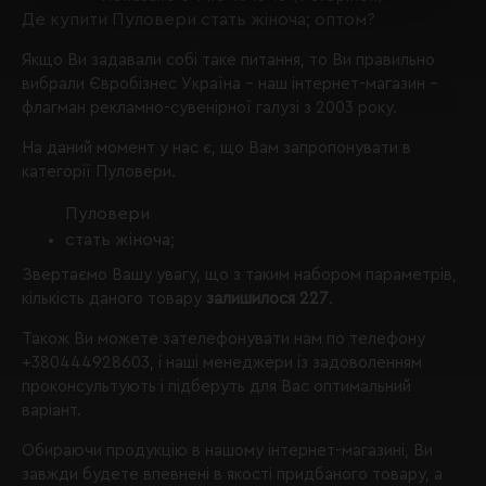
Де купити Пуловери стать жіноча; оптом?
Якщо Ви задавали собі таке питання, то Ви правильно
вибрали
Євробізнес Україна
- наш інтернет-магазин -
флагман рекламно-сувенірної галузі з 2003 року.
На даний момент у нас є, що Вам запропонувати в
категорії Пуловери.
Пуловери
стать жіноча;
Звертаємо Вашу увагу, що з таким набором параметрів,
кількість даного товару
залишилося 227
.
Також Ви можете зателефонувати нам по телефону
+380444928603
, і наші менеджери із задоволенням
проконсультують і підберуть для Вас оптимальний
варіант.
Обираючи продукцію в нашому інтернет-магазині, Ви
завжди будете впевнені в якості придбаного товару, а