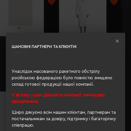
Рушник махровий SOL'S
Халат махровий SOL'S Palace
ШАНОВНІ ПАРТНЕРИ ТА КЛІЄНТИ!
Bayside 100х150 см білий -
білий - 89100102L
89009102TUN
Кількість кольорів:
3
Кількість кольорів:
4
Модель:
89009(SOL’S)
Модель:
89100(SOL’S)
Унаслідок масованого ракетного обстрілу
1422.24 грн
3150.55 грн
російською федерацією було повністю знищено
Детальніше...
Детальніше...
склад готової продукції нашої компанії.
У зв'язку з цим діяльність компанії тимчасово
призупинена.
Щиро дякуємо всім нашим клієнтам, партнерам та
постачальникам за довіру, підтримку і багаторічну
співпрацю.