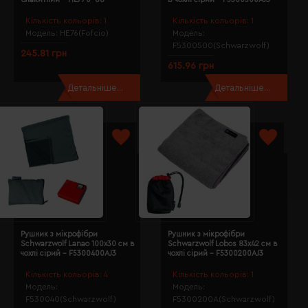
Кількість кольорів:
1
Кількість кольорів:
1
Модель:
HE76(Fofcio)
Модель:
F5300500(Schwarzwolf)
245.81 грн
615.96 грн
Детальніше...
Детальніше...
Рушник з мікрофібри
Рушник з мікрофібри
Schwarzwolf Lanao 100х30 см в
Schwarzwolf Lobos 83х42 см в
чохлі сірий - F5300400AJ3
чохлі сірий - F5300200AJ3
Кількість кольорів:
4
Кількість кольорів:
1
Модель:
Модель:
F530040(Schwarzwolf)
F5300200A(Schwarzwolf)