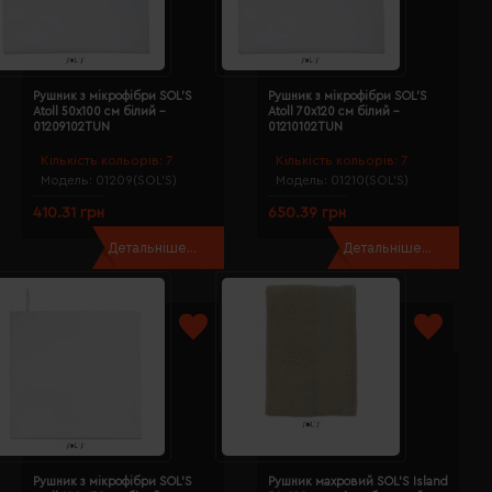
Рушник з мікрофібри SOL'S
Рушник з мікрофібри SOL'S
Atoll 50х100 см білий -
Atoll 70х120 см білий -
01209102TUN
01210102TUN
Кількість кольорів:
7
Кількість кольорів:
7
Модель:
01209(SOL’S)
Модель:
01210(SOL’S)
410.31 грн
650.39 грн
Детальніше...
Детальніше...
Рушник з мікрофібри SOL'S
Рушник махровий SOL'S Island