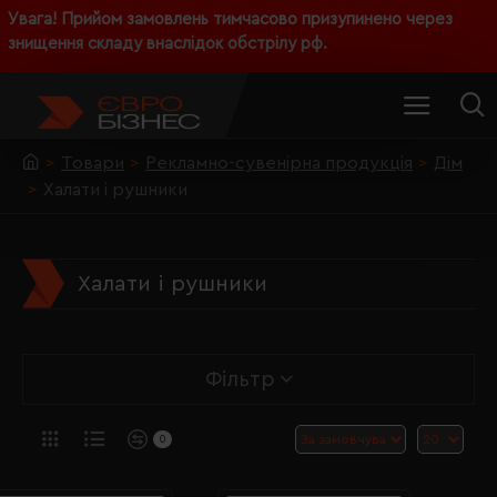
Увага! Прийом замовлень тимчасово призупинено через
знищення складу внаслідок обстрілу рф.
Товари
Рекламно-сувенірна продукція
Дім
Халати і рушники
Халати і рушники
Фільтр
0