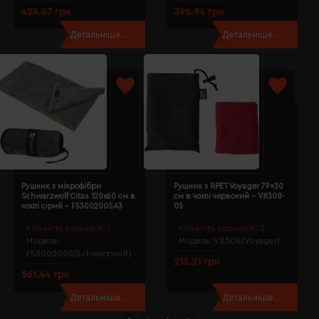
424.67 грн
396.94 грн
Детальніше...
Детальніше...
Рушник з мікрофібри
Рушник з RPET Voyager 79x30
Schwarzwolf Citas 120х60 см в
см в чохлі червоний - V8308-
чохлі сірий - F5300200SA3
05
Кількість кольорів:
1
Кількість кольорів:
2
Модель:
Модель:
V8308(Voyager)
F5300200S(Schwarzwolf)
215.21 грн
561.44 грн
Детальніше...
Детальніше...