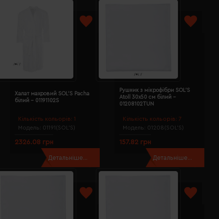
Рушник з мікрофібри SOL'S
Халат махровий SOL'S Pacha
Atoll 30х50 см білий -
білий - 01191102S
01208102TUN
Кількість кольорів:
1
Кількість кольорів:
7
Модель:
01191(SOL’S)
Модель:
01208(SOL’S)
2326.08 грн
157.82 грн
Детальніше...
Детальніше...