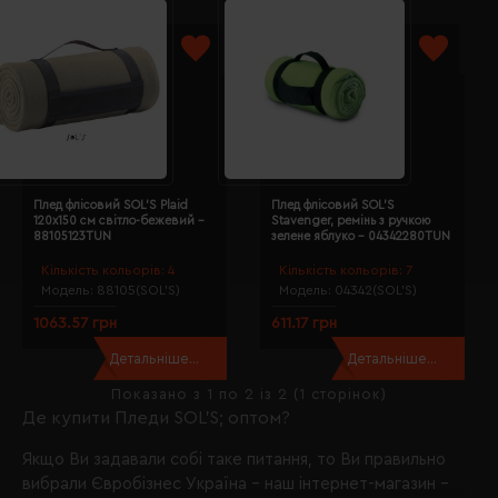
Плед флісовий SOL'S Plaid
Плед флісовий SOL’S
120х150 см світло-бежевий -
Stavenger, ремінь з ручкою
88105123TUN
зелене яблуко - 04342280TUN
Кількість кольорів:
4
Кількість кольорів:
7
Модель:
88105(SOL’S)
Модель:
04342(SOL’S)
1063.57 грн
611.17 грн
Детальніше...
Детальніше...
Показано з 1 по 2 із 2 (1 сторінок)
Де купити Пледи SOL’S; оптом?
Якщо Ви задавали собі таке питання, то Ви правильно
вибрали
Євробізнес Україна
- наш інтернет-магазин -