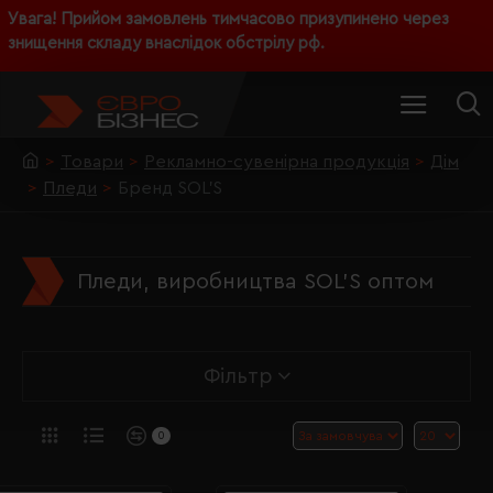
Увага! Прийом замовлень тимчасово призупинено через
знищення складу внаслідок обстрілу рф.
Товари
Рекламно-сувенірна продукція
Дім
Пледи
Бренд SOL’S
Пледи, виробництва SOL’S оптом
Фільтр
0