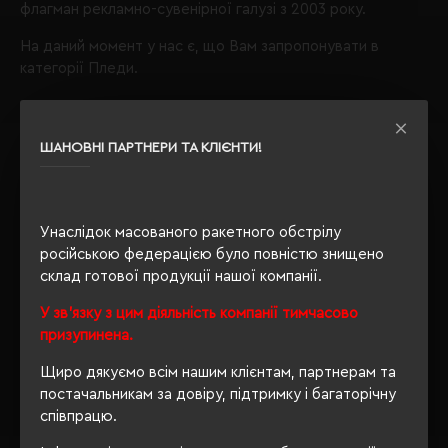
флагман рекламно-сувенірної галузі з 2003 року.
На даний момент у нас є, що Вам запропонувати в
категорії Пледи.
Пледи
виробника SOL’S;
ШАНОВНІ ПАРТНЕРИ ТА КЛІЄНТИ!
Звертаємо Вашу увагу, що з таким набором параметрів,
кількість даного товару
залишилося 11
.
Також Ви можете зателефонувати нам по телефону
Унаслідок масованого ракетного обстрілу
+380444928603
, і наші менеджери із задоволенням
російською федерацією було повністю знищено
проконсультують і підберуть для Вас оптимальний
склад готової продукції нашої компанії.
варіант.
У зв'язку з цим діяльність компанії тимчасово
Обираючи продукцію в нашому інтернет-магазині, Ви
призупинена.
завжди будете впевнені в якості придбаного товару, а
ми завжди будемо раді бачити Вас знову.
Щиро дякуємо всім нашим клієнтам, партнерам та
постачальникам за довіру, підтримку і багаторічну
Завжди Ваш
"Євробізнес Україна"
, вулиця Київська, 97,
співпрацю.
Софіївська Борщагівка, Київська обл., 08131,