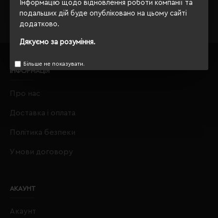
crm@eurobusiness.com.ua,
Інформацію щодо відновлення роботи компанії та
подальших дій буде опубліковано на цьому сайті
додатково.
Дякуємо за розуміння.
Більше не показувати.
ІНФОРМАЦІЯ
Про нас
Доставка і оплата
Політика безпеки
Умови договору
АКАУНТ
Акаунт