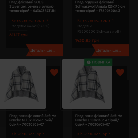
Плед флісовий SOL’S
Плед-подушка флісовий
Stavenger, ремінь з ручкою
Schwarzwolf Amiata 125х170 см
темно-сірий - 04342384TUN
темно-сірий - F5600600AJ3
Кількість кольорів:
7
Кількість кольорів:
1
Модель:
04342(SOL’S)
Модель:
F5600600(Schwarzwolf)
611.17 грн
1430.85 грн
Детальніше...
Детальніше...
НОВИНКА
Плед-пончо флісовий Soft Me
Плед-пончо флісовий Soft Me
Poncho M 70х140см сірий/
Poncho L 100х140см сірий/
білий - 70030505-07
білий - 70030605-07
Кількість кольорів:
5
Кількість кольорів:
5