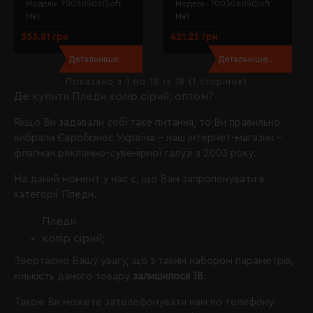
Модель:
70030505(Soft
Модель:
70030605(Soft
Me)
Me)
353.81 грн
421.25 грн
Детальніше...
Детальніше...
Показано з 1 по 18 із 18 (1 сторінок)
Де купити Пледи колір сірий; оптом?
Якщо Ви задавали собі таке питання, то Ви правильно
вибрали
Євробізнес Україна
- наш інтернет-магазин -
флагман рекламно-сувенірної галузі з 2003 року.
На даний момент у нас є, що Вам запропонувати в
категорії Пледи.
Пледи
колір сірий;
Звертаємо Вашу увагу, що з таким набором параметрів,
кількість даного товару
залишилося 18
.
Також Ви можете зателефонувати нам по телефону