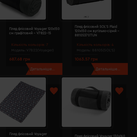
Плед флісовий SOL'S Plaid
Плед флісовий Voyager 120х150
120х150 см вугільно-сірий -
см графітовий - V7822-15
88105370TUN
Кількість кольорів:
7
Кількість кольорів:
4
Модель:
V7822(Voyager)
Модель:
88105(SOL’S)
687.68 грн
1063.57 грн
Детальніше...
Детальніше...
Плед флісовий Voyager
Плед флісовий Voyager 130х160