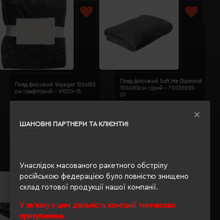
Плед флісовий Soft Me Diamond
Плед флісовий Voyager 120х150
130х180см сірий - 70030205-
см графітовий - V1220-15
07
Кількість кольорів:
4
Кількість кольорів:
7
Модель:
V1220(Voyager)
Модель:
70030205(Soft
ШАНОВНІ ПАРТНЕРИ ТА КЛІЄНТИ!
Me)
1277.81 грн
485.35 грн
Детальніше...
Детальніше...
Унаслідок масованого ракетного обстрілу
російською федерацією було повністю знищено
НОВИНКА
склад готової продукції нашої компанії.
У зв'язку з цим діяльність компанії тимчасово
призупинена.