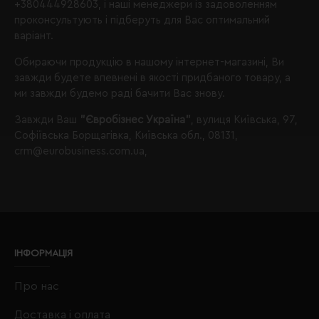
+380444928603
, і наші менеджери із задоволенням
проконсультують і підберуть для Вас оптимальний
варіант.
Обираючи продукцію в нашому інтернет-магазині, Ви
завжди будете впевнені в якості придбаного товару, а
ми завжди будемо раді бачити Вас знову.
Завжди Ваш
"Євробізнес Україна"
, вулиця Київська, 97,
Софіївська Борщагівка, Київська обл., 08131,
crm@eurobusiness.com.ua,
ІНФОРМАЦІЯ
Про нас
Доставка і оплата