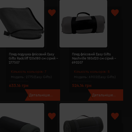
Плед-подушка флісовий Easy
Плед флісовий Easy Gifts
Gifts Radcliff 120х180 см сірий -
Nashville 180х120 см сірий -
277507
690207
Кількість кольорів:
7
Кількість кольорів:
8
Модель:
2775(Easy Gifts)
Модель:
6902(Easy Gifts)
633.16 грн
524.14 грн
Детальніше...
Детальніше...