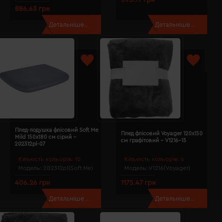
886.63 грн
Детальніше...
Детальніше...
Плед-подушка флісовий Soft Me
Плед флісовий Voyager 120х150
Mild 150х180 см сірий -
см графітовий - V1216-15
202312pl-07
Кількість кольорів:
10
Кількість кольорів:
4
Модель:
202312pl(Soft Me)
Модель:
V1216(Voyager)
406.26 грн
1175.47 грн
Детальніше...
Детальніше...