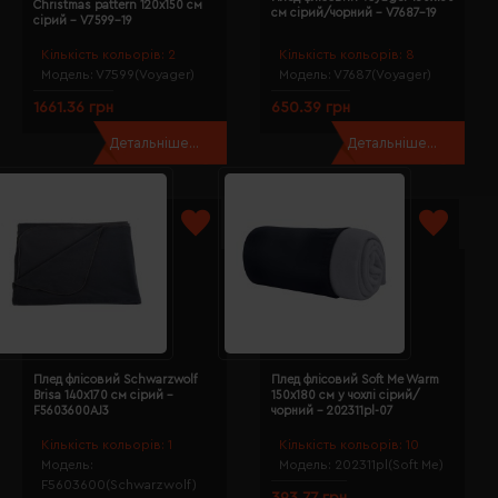
Christmas pattern 120х150 см
см сірий/чорний - V7687-19
сірий - V7599-19
Кількість кольорів:
2
Кількість кольорів:
8
Модель:
V7599(Voyager)
Модель:
V7687(Voyager)
1661.36 грн
650.39 грн
Детальніше...
Детальніше...
Плед флісовий Schwarzwolf
Плед флісовий Soft Me Warm
Brisa 140х170 см сірий -
150х180 см у чохлі сірий/
F5603600AJ3
чорний - 202311pl-07
Кількість кольорів:
1
Кількість кольорів:
10
Модель:
Модель:
202311pl(Soft Me)
F5603600(Schwarzwolf)
393.77 грн