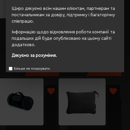
Щиро дякуємо всім нашим клієнтам, партнерам та
постачальникам за довіру, підтримку і багаторічну
співпрацю.
Плед флісовий Soft Me Line
Плед флісовий Soft Me Fancy
130х180см сірий - 70030305-
130х180см сірий - 70030405-
Інформацію щодо відновлення роботи компанії та
07
07
подальших дій буде опубліковано на цьому сайті
Кількість кольорів:
6
Кількість кольорів:
5
додатково.
Модель:
70030305(Soft
Модель:
70030405(Soft
Me)
Me)
Дякуємо за розуміння.
485.35 грн
457.88 грн
Більше не показувати.
Детальніше...
Детальніше...