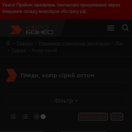
Увага! Прийом замовлень тимчасово призупинено через
знищення складу внаслідок обстрілу рф.
Товари
Рекламно-сувенірна продукція
Дім
Пледи
Колір сірий
Пледи, колір сірий оптом
Фільтр
0