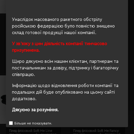
Плед флісовий двосторонній
Унаслідок масованого ракетного обстрілу
Плед флісовий Soft Me Diamond
Soft Me Picnic 130х180см темно-
130х180см чорний - 70030205-
російською федерацією було повністю знищено
синій/білий/чорний -
01
70030105-44
склад готової продукції нашої компанії.
Кількість кольорів:
5
Кількість кольорів:
7
У зв'язку з цим діяльність компанії тимчасово
Модель:
70030105(Soft
Модель:
70030205(Soft
Me)
Me)
призупинена.
494.51 грн
485.35 грн
Щиро дякуємо всім нашим клієнтам, партнерам та
Детальніше...
Детальніше...
постачальникам за довіру, підтримку і багаторічну
співпрацю.
Інформацію щодо відновлення роботи компанії та
подальших дій буде опубліковано на цьому сайті
додатково.
Дякуємо за розуміння.
Більше не показувати.
Плед флісовий Soft Me Line
Плед флісовий Soft Me Fancy