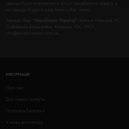
завжди будете впевнені в якості придбаного товару, а
ми завжди будемо раді бачити Вас знову.
Завжди Ваш
"Євробізнес Україна"
, вулиця Київська, 97,
Софіївська Борщагівка, Київська обл., 08131,
crm@eurobusiness.com.ua,
ІНФОРМАЦІЯ
Про нас
Доставка і оплата
Політика безпеки
Умови договору