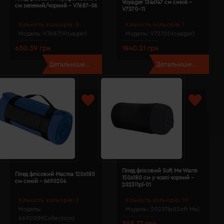
Voyager 134х147 см синій -
см зелений/чорний - V7687-06
V7370-11
Кількість кольорів:
8
Кількість кольорів:
1
Модель:
V7687(Voyager)
Модель:
V7370(Voyager)
650.39 грн
1840.21 грн
Детальніше...
Детальніше...
Плед флісовий Soft Me Warm
Плед флісовий Macma 120х180
150х180 см у чохлі чорний -
см синій - 6690204
202311pl-01
Кількість кольорів:
2
Кількість кольорів:
10
Модель:
Модель:
202311pl(Soft Me)
66902(MCollection)
393.77 грн