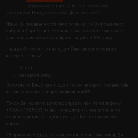
Показано з 1 по 19 із 19 (1 сторінок)
Де купити Пледи матеріал фліс; оптом?
Якщо Ви задавали собі таке питання, то Ви правильно
вибрали
Євробізнес Україна
- наш інтернет-магазин -
флагман рекламно-сувенірної галузі з 2003 року.
На даний момент у нас є, що Вам запропонувати в
категорії Пледи.
Пледи
матеріал фліс;
Звертаємо Вашу увагу, що з таким набором параметрів,
кількість даного товару
залишилося 85
.
Також Ви можете зателефонувати нам по телефону
+380444928603
, і наші менеджери із задоволенням
проконсультують і підберуть для Вас оптимальний
варіант.
Обираючи продукцію в нашому інтернет-магазині, Ви