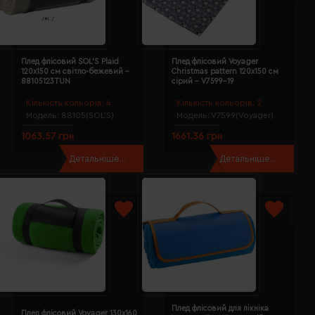
Плед флісовий SOL'S Plaid
Плед флісовий Voyager
120х150 см світло-бежевий -
Christmas pattern 120х150 см
88105123TUN
сірий - V7599-19
Кількість кольорів:
4
Кількість кольорів:
2
Модель:
88105(SOL’S)
Модель:
V7599(Voyager)
1063.57 грн
1661.36 грн
Детальніше...
Детальніше...
Плед флісовий для пікніка
Плед флісовий Voyager 130х160