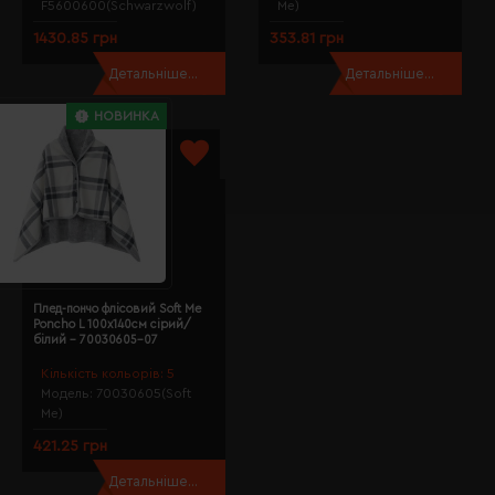
F5600600(Schwarzwolf)
Me)
1430.85 грн
353.81 грн
Детальніше...
Детальніше...
НОВИНКА
Плед-пончо флісовий Soft Me
Poncho L 100х140см сірий/
білий - 70030605-07
Кількість кольорів:
5
Модель:
70030605(Soft
Me)
421.25 грн
Детальніше...