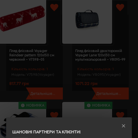
Плед флісовий Voyager
Плед флісовий двосторонній
Reindeer pattern 120х150 см
Voyager Lane 120х130 см
червоний - V7598-05
мультикольоровий - V8095-99
Кількість кольорів:
1
Кількість кольорів:
1
Модель:
V7598(Voyager)
Модель:
V8095(Voyager)
817.77 грн
1071.22 грн
Детальніше...
Детальніше...
НОВИНКА
НОВИНКА
ШАНОВНІ ПАРТНЕРИ ТА КЛІЄНТИ!