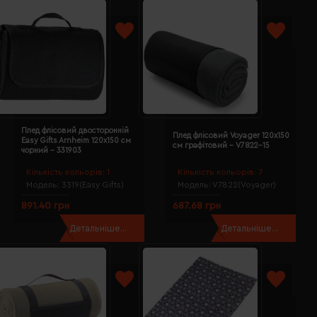
Плед флісовий двосторонній
Плед флісовий Voyager 120х150
Easy Gifts Arnheim 120х150 см
см графітовий - V7822-15
чорний - 331903
Кількість кольорів:
1
Кількість кольорів:
7
Модель:
3319(Easy Gifts)
Модель:
V7822(Voyager)
891.40 грн
687.68 грн
Детальніше...
Детальніше...