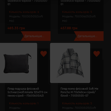
130х180см чорний - 70030305-
130х180см чорний - 70030405-
01
01
Кількість кольорів:
6
Кількість кольорів:
5
Модель:
70030305(Soft
Модель:
70030405(Soft
Me)
Me)
485.35 грн
457.88 грн
Детальніше...
Детальніше...
Плед-подушка флісовий
Плед-пончо флісовий Soft Me
Schwarzwolf Amiata 125х170 см
Poncho M 70х140см сірий/
темно-сірий - F5600600AJ3
білий - 70030505-07
Кількість кольорів:
1
Кількість кольорів:
5
Модель:
Модель:
70030505(Soft