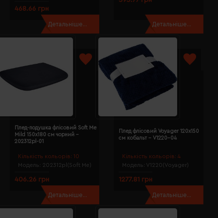
468.66 грн
Детальніше...
Детальніше...
Плед-подушка флісовий Soft Me
Плед флісовий Voyager 120х150
Mild 150х180 см чорний -
см кобальт - V1220-04
202312pl-01
Кількість кольорів:
10
Кількість кольорів:
4
Модель:
202312pl(Soft Me)
Модель:
V1220(Voyager)
406.26 грн
1277.81 грн
Детальніше...
Детальніше...