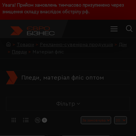
Увага! Прийом замовлень тимчасово призупинено через
знищення складу внаслідок обстрілу рф.
Товари
Рекламно-сувенірна продукція
Дім
Пледи
Матеріал фліс
Пледи, матеріал фліс оптом
Фільтр
0