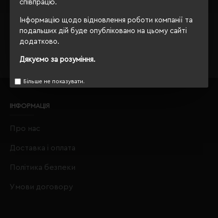
співпрацю.
Завжди Ваш
"Євробізнес Україна"
, вулиця Київська, 97,
Інформацію щодо відновлення роботи компанії та
Софіївська Борщагівка, Київська обл., 08131,
подальших дій буде опубліковано на цьому сайті
crm@eurobusiness.com.ua,
додатково.
Дякуємо за розуміння.
Більше не показувати.
ІНФОРМАЦІЯ
Про нас
Доставка і оплата
Політика безпеки
Умови договору