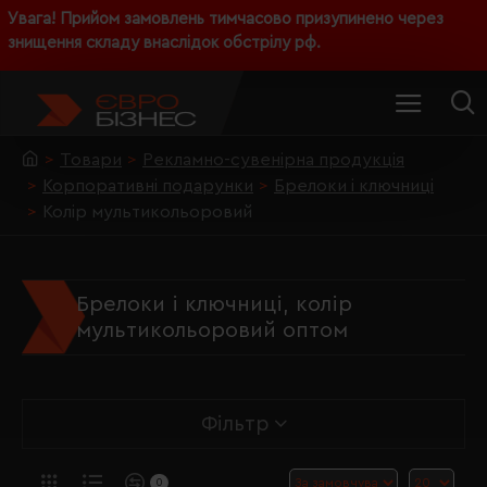
Увага! Прийом замовлень тимчасово призупинено через
знищення складу внаслідок обстрілу рф.
Товари
Рекламно-сувенірна продукція
Корпоративні подарунки
Брелоки і ключниці
Колір мультикольоровий
Брелоки і ключниці, колір
мультикольоровий оптом
Фільтр
0