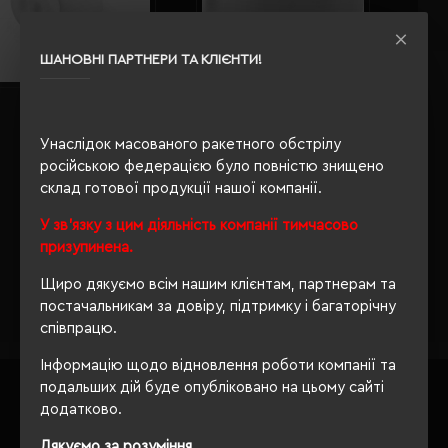
ШАНОВНІ ПАРТНЕРИ ТА КЛІЄНТИ!
Скарбничка Voyager Piggy
Скарбничка Voyager Piggy
білий - V9618-02
білий - V9668-02
Унаслідок масованого ракетного обстрілу
Кількість кольорів:
6
Кількість кольорів:
1
російською федерацією було повністю знищено
Модель:
V9618(Voyager)
Модель:
V9668(Voyager)
склад готової продукції нашої компанії.
142.51 грн
166.43 грн
У зв'язку з цим діяльність компанії тимчасово
Детальніше...
Детальніше...
призупинена.
Показано з 1 по 4 із 4 (1 сторінок)
Щиро дякуємо всім нашим клієнтам, партнерам та
постачальникам за довіру, підтримку і багаторічну
співпрацю.
Інформацію щодо відновлення роботи компанії та
подальших дій буде опубліковано на цьому сайті
додатково.
ІНФОРМАЦІЯ
Дякуємо за розуміння.