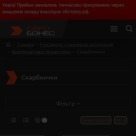
Увага! Прийом замовлень тимчасово призупинено через
знищення складу внаслідок обстрілу рф.
Товари
Рекламно-сувенірна продукція
Корпоративні подарунки
Скарбнички
Скарбнички
Фільтр
0