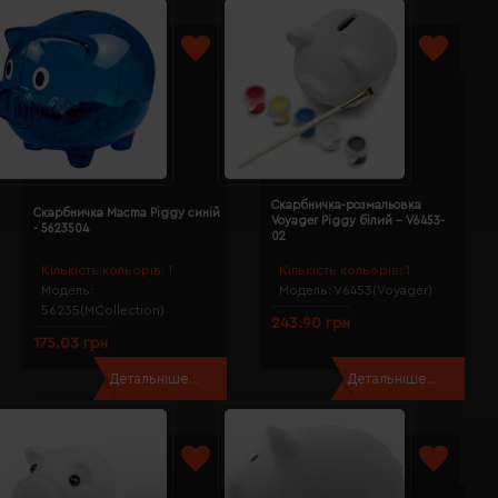
Скарбничка-розмальовка
Скарбничка Macma Piggy синій
Voyager Piggy білий - V6453-
- 5623504
02
Кількість кольорів:
1
Кількість кольорів:
1
Модель:
Модель:
V6453(Voyager)
56235(MCollection)
243.90 грн
175.03 грн
Детальніше...
Детальніше...