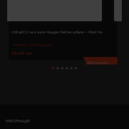
USB хаб 2.0 на 4 порти Voyager Fletcher кобальт - V3447-04
U
Модель:
V3447(Voyager)
354.85 грн
3
Детальніше...
ІНФОРМАЦІЯ