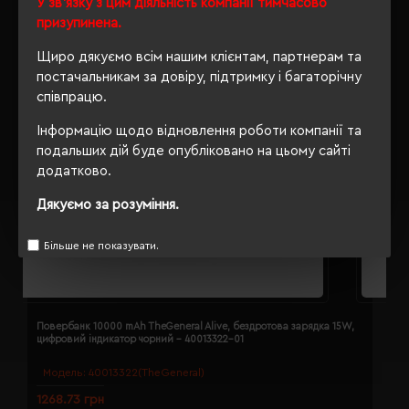
У зв'язку з цим діяльність компанії тимчасово
призупинена.
Щиро дякуємо всім нашим клієнтам, партнерам та
постачальникам за довіру, підтримку і багаторічну
співпрацю.
Інформацію щодо відновлення роботи компанії та
подальших дій буде опубліковано на цьому сайті
додатково.
Дякуємо за розуміння.
Більше не показувати.
Повербанк 10000 mAh TheGeneral Alive, бездротова зарядка 15W,
П
цифровий індикатор чорний - 40013322-01
ц
Модель:
40013322(TheGeneral)
1268.73 грн
1