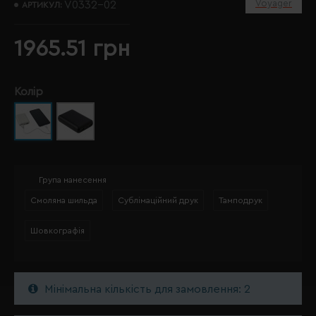
Voyager
V0332-02
АРТИКУЛ:
1965.51 грн
Колір
Група нанесення
Смоляна шильда
Сублімаційний друк
Тамподрук
Шовкографія
Мінімальна кількість для замовлення: 2