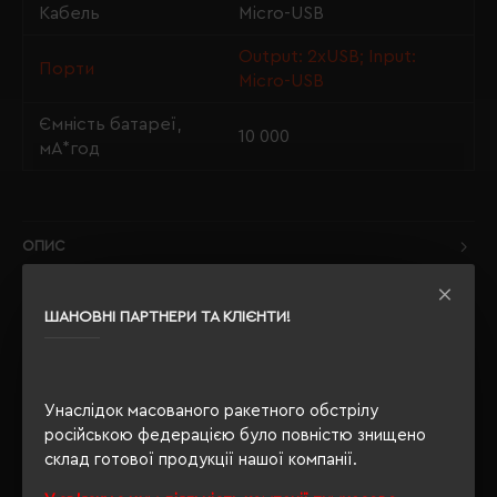
Кабель
Micro-USB
Output: 2xUSB; Input:
Порти
Micro-USB
Ємність батареї,
10 000
мА*год
ОПИС
ВІДГУКИ
ШАНОВНІ ПАРТНЕРИ ТА КЛІЄНТИ!
Унаслідок масованого ракетного обстрілу
РЕКОМЕНДУЄМО
російською федерацією було повністю знищено
склад готової продукції нашої компанії.
НОВИНКА