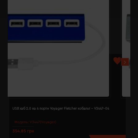
USB хаб 2.0 на 4 порти Voyager Fletcher кобальт - V3447-04
U
Модель:
V3447(Voyager)
354.85 грн
3