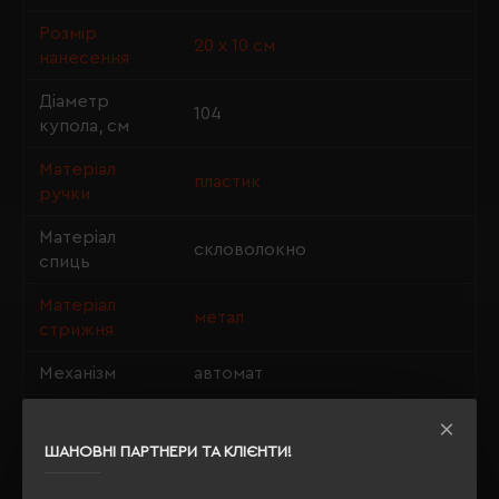
Розмір
20 х 10 см
нанесення
Діаметр
104
купола, см
Матеріал
пластик
ручки
Матеріал
скловолокно
спиць
Матеріал
метал
стрижня
Механізм
автомат
Особливості
чохол, антишторм
ШАНОВНІ ПАРТНЕРИ ТА КЛІЄНТИ!