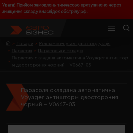
Увага! Прийом замовлень тимчасово призупинено через
знищення складу внаслідок обстрілу рф.
Товари
Рекламно-сувенірна продукція
Парасолі
Парасольки складні
Парасоля складана автоматична Voyager антиштор
м двостороння чорний - V0667-03
Парасоля складана автоматична
Voyager антишторм двостороння
чорний - V0667-03