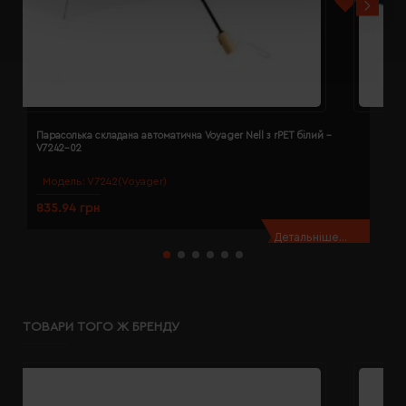
Парасолька складана автоматична Voyager Nell з rPET білий -
П
V7242-02
V
Модель:
V7242(Voyager)
835.94 грн
8
Детальніше...
ТОВАРИ ТОГО Ж БРЕНДУ