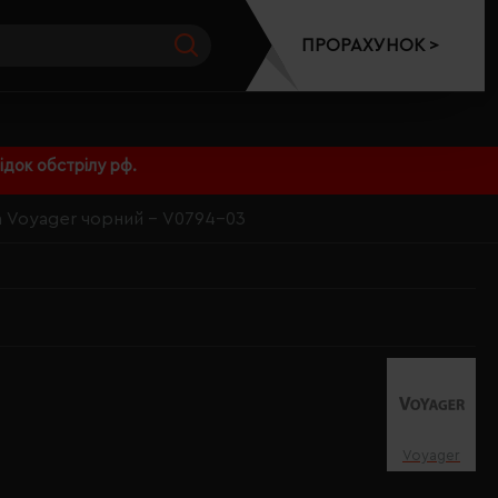
ПРОРАХУНОК >
док обстрілу рф.
а Voyager чорний - V0794-03
Voyager