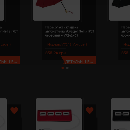
а
Парасолька складана
Пара
 Nell з rPET
автоматична Voyager Nell з rPET
автом
червоний - V7242-05
чорни
yager)
Модель:
V7242(Voyager)
Мод
835.94 грн
835.
ЬНІШЕ...
ДЕТАЛЬНІШЕ...