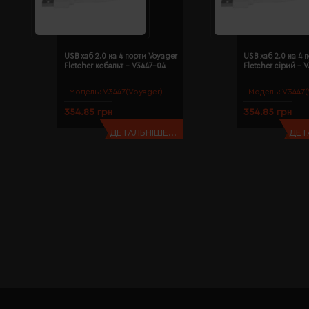
USB хаб 2.0 на 4 порти Voyager
USB хаб 2.0 на 4 
Fletcher кобальт - V3447-04
Fletcher сірий - 
Модель:
V3447(Voyager)
Модель:
V3447(
354.85 грн
354.85 грн
ДЕТАЛЬНІШЕ...
ДЕТ