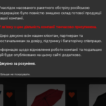
Унаслідок масованого ракетного обстрілу російською
пластик
федерацією було повністю знищено склад готової продукції
скловолокно
нашої компанії.
метал
У зв'язку з цим діяльність компанії тимчасово призупинена.
Щиро дякуємо всім нашим клієнтам, партнерам та
автомат
постачальникам за довіру, підтримку і багаторічну співпрацю.
чохол
Інформацію щодо відновлення роботи компанії та подальших
дій буде опубліковано на цьому сайті додатково.
Дякуємо за розуміння.
Більше не показувати.