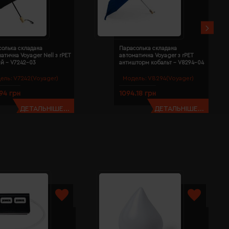
солька складана
Парасолька складана
атична Voyager Nell з rPET
автоматична Voyager з rPET
й - V7242-03
антишторм кобальт - V8294-04
ель:
V7242(Voyager)
Модель:
V8294(Voyager)
94 грн
1094.18 грн
ДЕТАЛЬНІШЕ...
ДЕТАЛЬНІШЕ...