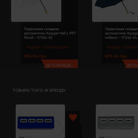
Парасолька складана
Парасолька складан
автоматична Voyager Nell з rPET
автоматична Voyager
білий - V7242-02
кобальт - V7242-04
Модель:
V7242(Voyager)
Модель:
V7242(Vo
835.94 грн
835.94 грн
ДЕТАЛЬНІШЕ...
ДЕТАЛ
ТОВАРИ ТОГО Ж БРЕНДУ