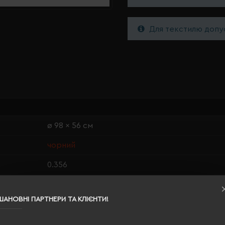
Для текстилю допус
ø 98 x 56 см
чорний
0.356
епонж 190T, метал, скловолокно
ШАНОВНІ ПАРТНЕРИ ТА КЛІЄНТИ!
190 г/м²
98