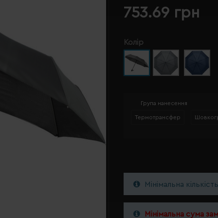
753.69 грн
Колір
Група нанесення
Термотрансфер
Шовког
Мінімальна кількіст
Мінімальна сума за