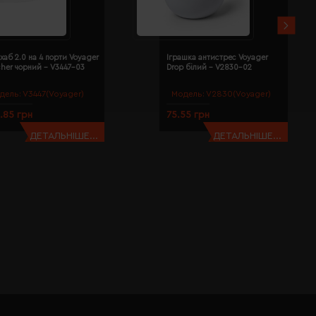
хаб 2.0 на 4 порти Voyager
Іграшка антистрес Voyager
cher чорний - V3447-03
Drop білий - V2830-02
дель:
V3447(Voyager)
Модель:
V2830(Voyager)
.85 грн
75.55 грн
ДЕТАЛЬНІШЕ...
ДЕТАЛЬНІШЕ...