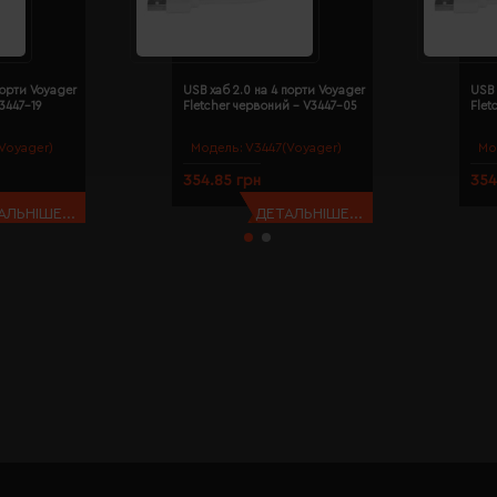
порти Voyager
USB хаб 2.0 на 4 порти Voyager
USB 
V3447-19
Fletcher червоний - V3447-05
Flet
Voyager)
Модель:
V3447(Voyager)
Мо
354.85 грн
354
АЛЬНІШЕ...
ДЕТАЛЬНІШЕ...