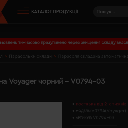
КАТАЛОГ ПРОДУКЦІЇ
амовлень тимчасово призупинено через знищення складу внаслі
лі
Парасольки складні
Парасоля складана автоматичн
на Voyager чорний - V0794-03
поставка від 2-х тижнів
V0794(Voyager)
МОДЕЛЬ:
V0794-03
АРТИКУЛ: