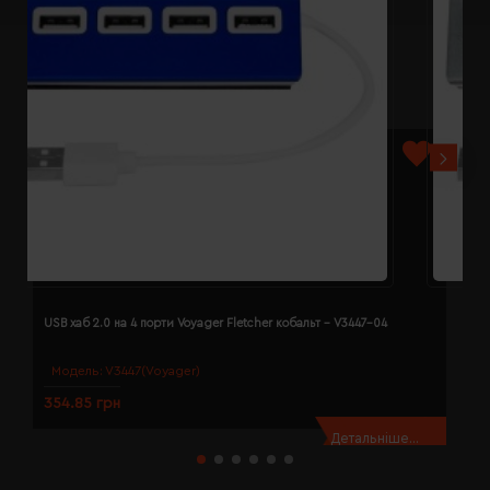
USB хаб 2.0 на 4 порти Voyager Fletcher кобальт - V3447-04
U
Модель:
V3447(Voyager)
354.85 грн
3
Детальніше...