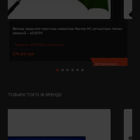
Велика парасоля-тростина механічна Macma MC антишторм темно-
В
зелений - 4518799
с
Модель:
45187(MCollection)
574.83 грн
5
Детальніше...
ТОВАРИ ТОГО Ж БРЕНДУ