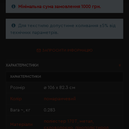
Мінімальна сума замовлення 1000 грн.
Для текстилю допустиме коливання ±5% від
технічних параметрів.
ЗАПРОСИТИ ІНФОРМАЦІЮ
ХАРАКТЕРИСТИКИ
ХАРАКТЕРИСТИКИ
Розмір
ø 106 х 82.3 см
Колір
помаранчевий
Вага ~, кг
0.283
поліестер 170T, метал,
Матеріали
скловолокно, пінополістирол