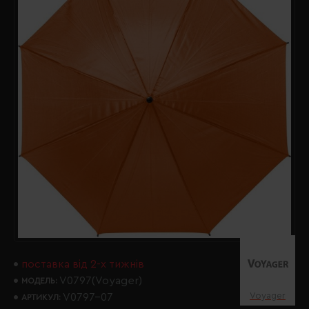
поставка від 2-х тижнів
V0797(Voyager)
МОДЕЛЬ:
Voyager
V0797-07
АРТИКУЛ: