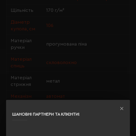
Щільність
170 г/м²
Діаметр
106
купола, см
Матеріал
прогумована піна
ручки
Матеріал
скловолокно
спиць
Матеріал
метал
стрижня
Механізм
автомат
ШАНОВНІ ПАРТНЕРИ ТА КЛІЄНТИ!
ОПИС