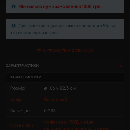
Мінімальна сума замовлення 1000 грн.
Для текстилю допустиме коливання ±5% від
технічних параметрів.
ЗАПРОСИТИ ІНФОРМАЦІЮ
ХАРАКТЕРИСТИКИ
ХАРАКТЕРИСТИКИ
Розмір
ø 106 х 82.3 см
Колір
блакитний
Вага ~, кг
0.283
поліестер 170T, метал,
Матеріали
скловолокно, пінополістирол