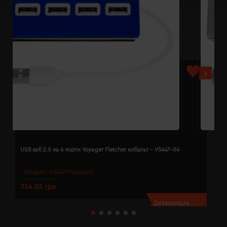
USB хаб 2.0 на 4 порти Voyager Fletcher кобальт - V3447-04
U
Модель:
V3447(Voyager)
354.85 грн
3
Детальніше...