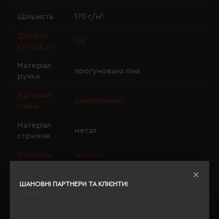
Щільність
170 г/м²
Діаметр
106
купола, см
Матеріал
прогумована піна
ручки
Матеріал
скловолокно
спиць
Матеріал
метал
стрижня
Механізм
автомат
ШАНОВНІ ПАРТНЕРИ ТА КЛІЄНТИ!
ОПИС