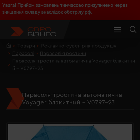
Увага! Прийом замовлень тимчасово призупинено через
знищення складу внаслідок обстрілу рф.
Товари
Рекламно-сувенірна продукція
Парасолі
Парасолі-тростини
Парасоля-тростина автоматична Voyager блакитни
й - V0797-23
Парасоля-тростина автоматична
Voyager блакитний - V0797-23