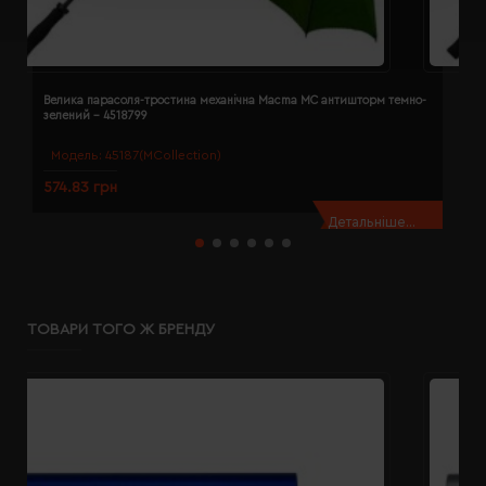
Велика парасоля-тростина механічна Macma MC антишторм темно-
В
зелений - 4518799
с
Модель:
45187(MCollection)
574.83 грн
5
Детальніше...
ТОВАРИ ТОГО Ж БРЕНДУ