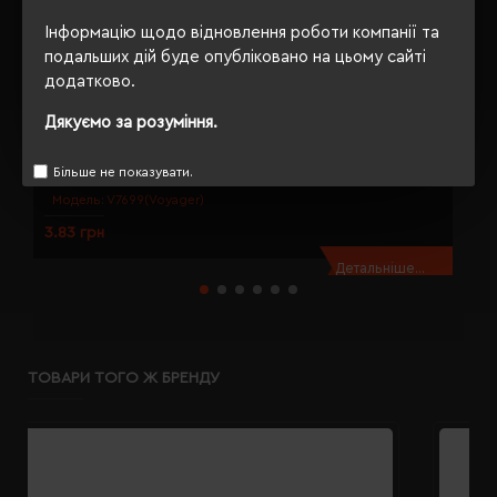
Інформацію щодо відновлення роботи компанії та
подальших дій буде опубліковано на цьому сайті
додатково.
Дякуємо за розуміння.
Міні-олівець з гумкою Voyager Firo натуральний - V7699-00
О
Більше не показувати.
Модель:
V7699(Voyager)
3.83 грн
4
Детальніше...
ТОВАРИ ТОГО Ж БРЕНДУ