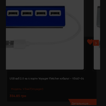
USB хаб 2.0 на 4 порти Voyager Fletcher кобальт - V3447-04
U
Модель:
V3447(Voyager)
354.85 грн
3
Детальніше...