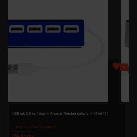
USB хаб 2.0 на 4 порти Voyager Fletcher кобальт - V3447-04
U
Модель:
V3447(Voyager)
354.85 грн
3