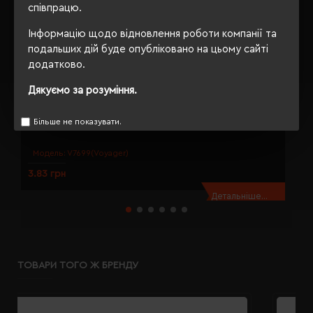
співпрацю.
Інформацію щодо відновлення роботи компанії та
подальших дій буде опубліковано на цьому сайті
додатково.
Дякуємо за розуміння.
Більше не показувати.
Міні-олівець з гумкою Voyager Firo натуральний - V7699-00
О
Модель:
V7699(Voyager)
3.83 грн
4
Детальніше...
ТОВАРИ ТОГО Ж БРЕНДУ