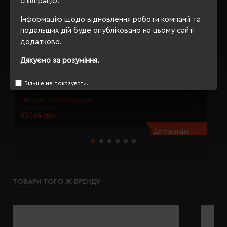
співпрацю.
Інформацію щодо відновлення роботи компанії та
подальших дій буде опубліковано на цьому сайті
додатково.
Дякуємо за розуміння.
Н
Млин Voyager сріблястий - V5302-32
V
Більше не показувати.
Модель:
V5302(Voyager)
857.94 грн
2
Детальніше...
ТОВАРИ ТОГО Ж БРЕНДУ