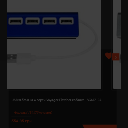
USB хаб 2.0 на 4 порти Voyager Fletcher кобальт - V3447-04
U
Модель:
V3447(Voyager)
354.85 грн
3