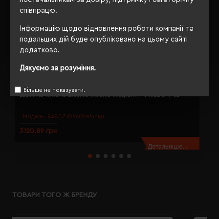
співпрацю.
Інформацію щодо відновлення роботи компанії та
подальших дій буде опубліковано на цьому сайті
додатково.
Дякуємо за розуміння.
Більше не показувати.
Барсетка чоловіча шкіряна Stefania бордовий - 848BZ-DW-82
Г
Модель:
848BZ-DW(Stefania)
3120.89 грн
2
Детальніше...
ТОВАРИ ТОГО Ж БРЕНДУ