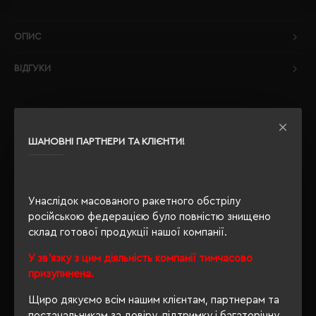
ОПИС
ВІДГУКИ
ШАНОВНІ ПАРТНЕРИ ТА КЛІЄНТИ!
РЕКОМЕНДУЄМО
Унаслідок масованого ракетного обстрілу
російською федерацією було повністю знищено
склад готової продукції нашої компанії.
У зв'язку з цим діяльність компанії тимчасово
призупинена.
Щиро дякуємо всім нашим клієнтам, партнерам та
постачальникам за довіру, підтримку і багаторічну