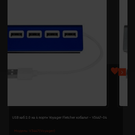
USB хаб 2.0 на 4 порти Voyager Fletcher кобальт - V3447-04
U
Модель:
V3447(Voyager)