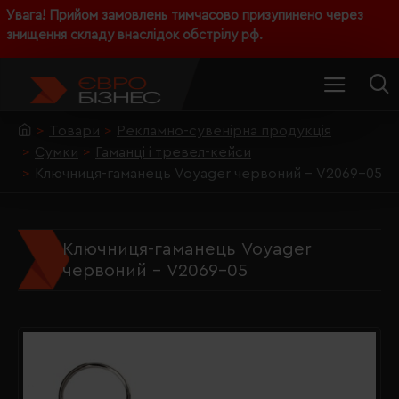
Увага! Прийом замовлень тимчасово призупинено через
знищення складу внаслідок обстрілу рф.
Товари
Рекламно-сувенірна продукція
Сумки
Гаманці і тревел-кейси
Ключниця-гаманець Voyager червоний - V2069-05
Ключниця-гаманець Voyager
червоний - V2069-05