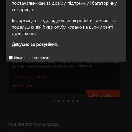
постачальникам за довіру, підтримку і багаторічну
співпрацю.
Інформацію щодо відновлення роботи компанії та
подальших дій буде опубліковано на цьому сайті
додатково.
Дякуємо за розуміння.
Більше не показувати.
Бахіли високі водонепроникні Perletti Covers зі світловідбиваючими
Б
деталями неоново-жовтий/сріблястий - 14250577L
д
Модель:
14250(Perletti)
967.92 грн
9
Детальніше...
ТОВАРИ ТОГО Ж БРЕНДУ