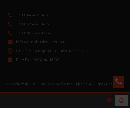
+38 044 492 8603
+38 067 406 8679
+38 050 040 1324
info@eurobusiness.com.ua
Софіївська Борщагівка, вул. Київська 97
Пн - Пт з 9.00 до 18.00
Copyright © 2020–2026 Євробізнес Україна All Rights Reserved
FACEBOOK
INSTAGRAM
YOUTUBE
LOGO ЄВРОБІЗНЕС
УКРАЇНА