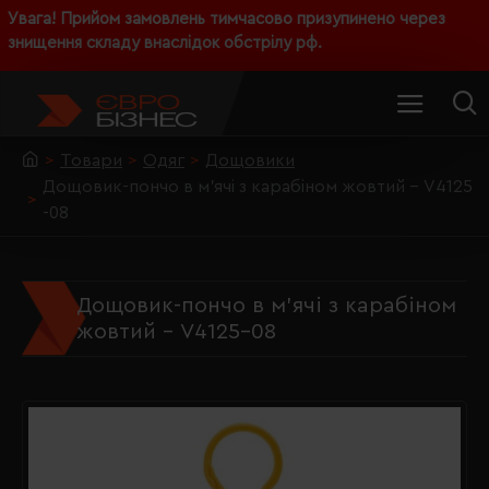
Увага! Прийом замовлень тимчасово призупинено через
знищення складу внаслідок обстрілу рф.
Товари
Одяг
Дощовики
Дощовик-пончо в м'ячі з карабіном жовтий - V4125
-08
Дощовик-пончо в м'ячі з карабіном
жовтий - V4125-08