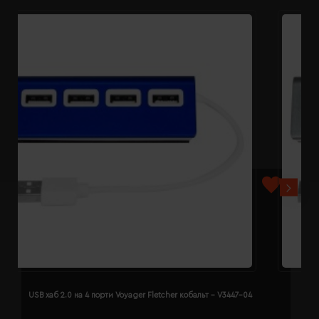
USB хаб 2.0 на 4 порти Voyager Fletcher кобальт - V3447-04
U