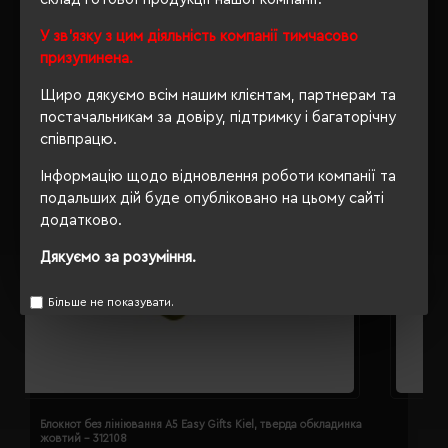
У зв'язку з цим діяльність компанії тимчасово
призупинена.
Щиро дякуємо всім нашим клієнтам, партнерам та
постачальникам за довіру, підтримку і багаторічну
співпрацю.
Інформацію щодо відновлення роботи компанії та
подальших дій буде опубліковано на цьому сайті
додатково.
Дякуємо за розуміння.
Більше не показувати.
Блокнот без лініювання A5 Easy Gifts Kiel, тверда обкладинка
Б
жовтий - 312108
з