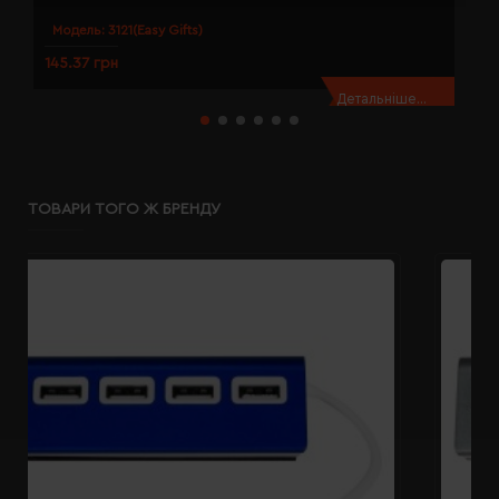
Модель:
3121(Easy Gifts)
145.37 грн
1
Детальніше...
ТОВАРИ ТОГО Ж БРЕНДУ