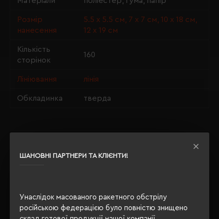
Матеріали
поліестер, гума, папір
Розмір
5.5 х 5.5 см, 7 х 7 см, 10 х 18 см,
нанесення
12 х 19 см
Кількість
160
сторінок
Лініювання
лінія
Обкладинка
тверда
ОПИС
ШАНОВНІ ПАРТНЕРИ ТА КЛІЄНТИ!
ВІДГУКИ
Унаслідок масованого ракетного обстрілу
російською федерацією було повністю знищено
РЕКОМЕНДУЄМО
склад готової продукції нашої компанії.