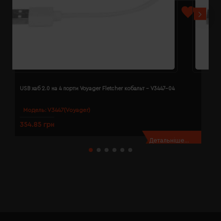
USB хаб 2.0 на 4 порти Voyager Fletcher кобальт - V3447-04
U
Модель:
V3447(Voyager)
354.85 грн
3
Детальніше...