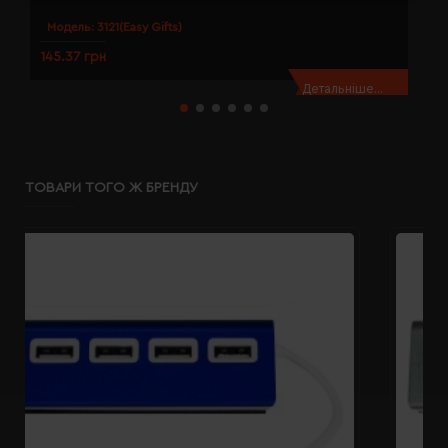
Модель:
3121(Easy Gifts)
145.37 грн
1
Детальніше...
ТОВАРИ ТОГО Ж БРЕНДУ