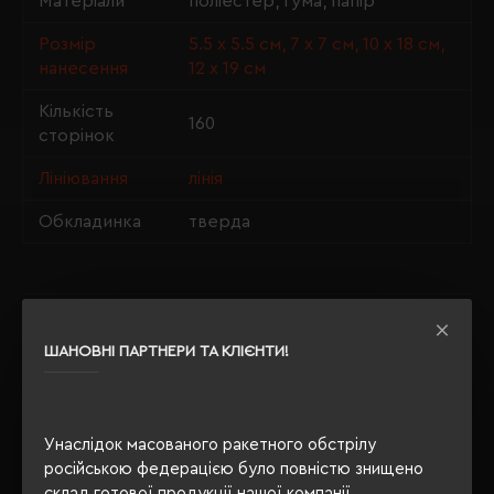
Матеріали
поліестер, гума, папір
Розмір
5.5 х 5.5 см, 7 х 7 см, 10 х 18 см,
нанесення
12 х 19 см
Кількість
160
сторінок
Лініювання
лінія
Обкладинка
тверда
ОПИС
ШАНОВНІ ПАРТНЕРИ ТА КЛІЄНТИ!
ВІДГУКИ
Унаслідок масованого ракетного обстрілу
російською федерацією було повністю знищено
РЕКОМЕНДУЄМО
склад готової продукції нашої компанії.