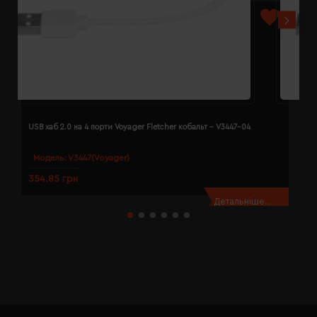
USB хаб 2.0 на 4 порти Voyager Fletcher кобальт - V3447-04
U
Модель:
V3447(Voyager)
354.85 грн
3
Детальніше...