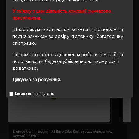
У зв'язку з цим діяльність компанії тимчасово
призупинена.
Щиро дякуємо всім нашим клієнтам, партнерам та
постачальникам за довіру, підтримку і багаторічну
співпрацю.
Інформацію щодо відновлення роботи компанії та
подальших дій буде опубліковано на цьому сайті
додатково.
Дякуємо за розуміння.
Більше не показувати.
Блокнот без лініювання A5 Easy Gifts Kiel, тверда обкладинка
Б
жовтий - 312108
з