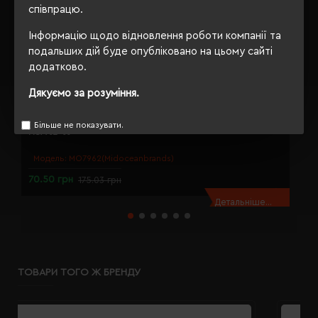
співпрацю.
Інформацію щодо відновлення роботи компанії та
подальших дій буде опубліковано на цьому сайті
додатково.
Дякуємо за розуміння.
Аптечка з наповненням Midoceanbrands в сумці, 7 ел білий -
А
Більше не показувати.
MO7962-05
V
Модель:
MO7962(Midoceanbrands)
70.50 грн
3
175.03 грн
Детальніше...
ТОВАРИ ТОГО Ж БРЕНДУ