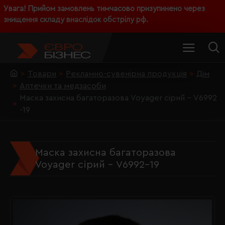
Увага! Прийом замовлень тимчасово призупинено через
знищення складу внаслідок обстрілу рф.
Товари
Рекламно-сувенірна продукція
Дім
Аптечки та медзасоби
Маска захисна багаторазова Voyager сірий - V6992
-19
Маска захисна багаторазова
Voyager сірий - V6992-19