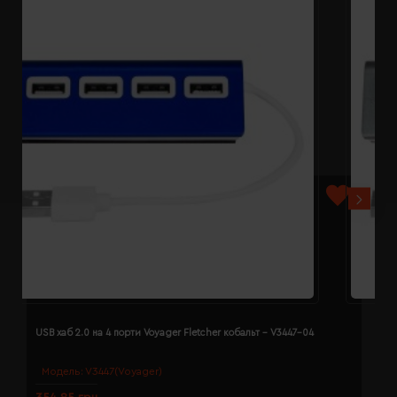
USB хаб 2.0 на 4 порти Voyager Fletcher кобальт - V3447-04
U
Модель:
V3447(Voyager)