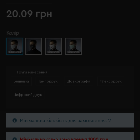
20.09 грн
Колір
Група нанесення
Вишивка
Тамподрук
Шовкографія
Флексодрук
Цифровий друк
Мінімальна кількість для замовлення: 2
Мінімальна сума замовлення 1000 грн.