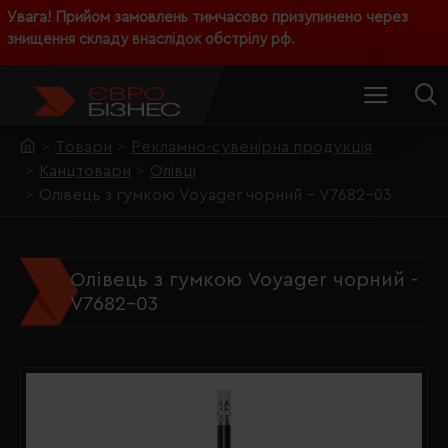
Увага! Прийом замовлень тимчасово призупинено через
знищення складу внаслідок обстрілу рф.
Товари
Рекламно-сувенірна продукція
Канцтовари
Олівці
Олівець з гумкою Voyager чорний - V7682-03
Олівець з гумкою Voyager чорний -
V7682-03