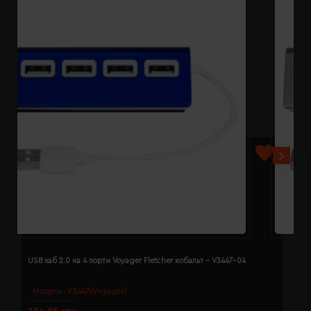
USB хаб 2.0 на 4 порти Voyager Fletcher кобальт - V3447-04
U
Модель:
V3447(Voyager)