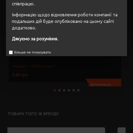
співпрацю.
Інформацію щодо відновлення роботи компанії та
подальших дій буде опубліковано на цьому сайті
додатково.
Дякуємо за розуміння.
Більше не показувати.
Міні-олівець з гумкою Voyager Firo натуральний - V7699-00
О
Модель:
V7699(Voyager)
3.83 грн
4
Детальніше...
ТОВАРИ ТОГО Ж БРЕНДУ