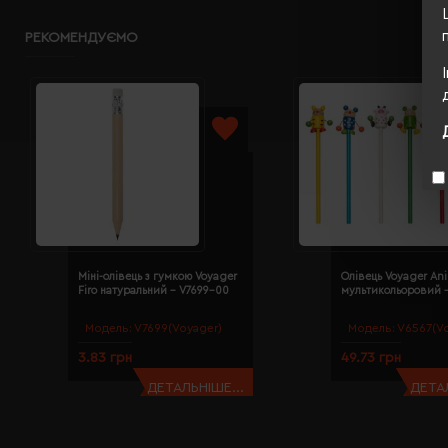
РЕКОМЕНДУЄМО
Міні-олівець з гумкою Voyager
Олівець Voyager Аn
Firo натуральний - V7699-00
мультикольоровий 
Модель:
V7699(Voyager)
Модель:
V6567(Vo
3.83 грн
49.73 грн
ДЕТАЛЬНІШЕ...
ДЕТАЛ