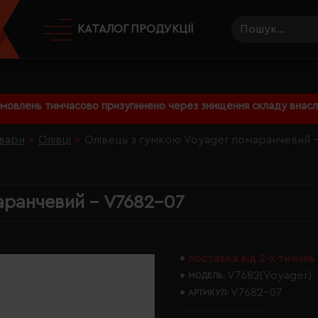
КАТАЛОГ ПРОДУКЦІЇ
амовлень тимчасово призупинено через знищення складу внаслі
вари
Олівці
Олівець з гумкою Voyager помаранчевий 
аранчевий - V7682-07
поставка від 2-х тижнів
V7682(Voyager)
МОДЕЛЬ:
V7682-07
АРТИКУЛ: