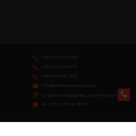
+38 044 492 8603
+38 067 406 8679
+38 050 040 1324
info@eurobusiness.com.ua
Софіївська Борщагівка, вул. Київська 97
Пн - Пт з 9.00 до 18.00