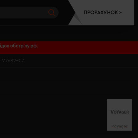
ПРОРАХУНОК >
док обстрілу рф.
- V7682-07
Voyager