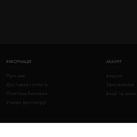
ІНФОРМАЦІЯ
АКАУНТ
Про нас
Акаунт
Доставка і оплата
Замовлення
Політика безпеки
Акції та зни
Умови договору
Copyright © 2020–2026 Євробізнес Україна All Rights Reserved