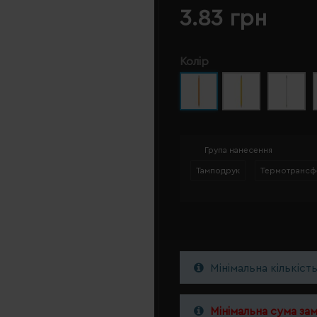
3.83 грн
Колір
Група нанесення
Тамподрук
Термотрансф
Мінімальна кількіст
Мінімальна сума за