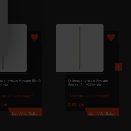
ць з гумкою Voyager білий
Олівець з гумкою Voyager
82-02
бежевий - V7682-00
ель:
V7682(Voyager)
Модель:
V7682(Voyager)
 грн
3.83 грн
ДЕТАЛЬНІШЕ...
ДЕТАЛЬНІШЕ...