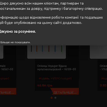
Щиро дякуємо всім нашим клієнтам, партнерам та
постачальникам за довіру, підтримку і багаторічну співпрацю.
Інформацію щодо відновлення роботи компанії та подальших
дій буде опубліковано на цьому сайті додатково.
Дякуємо за розуміння.
Більше не показувати.
imals
Олівець Voyager Відьма
Оліве
- V6567-00
мультикольоровий - V6109-00
- V76
yager)
Модель:
V6109(Voyager)
Мод
46.86 грн
3.83
ЬНІШЕ...
ДЕТАЛЬНІШЕ...