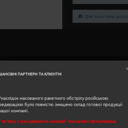
Для текстилю допус
0,7 x 18,6 см
ШАНОВНІ ПАРТНЕРИ ТА КЛІЄНТИ!
помаранчевий
0.007
Унаслідок масованого ракетного обстрілу російською
федерацією було повністю знищено склад готової продукції
дерево
нашої компанії.
У зв'язку з цим діяльність компанії тимчасово призупинена.