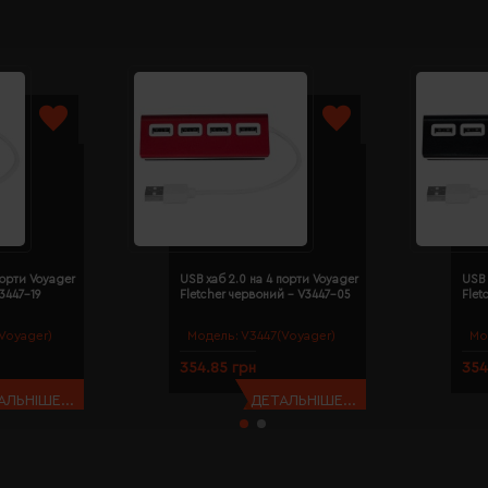
порти Voyager
USB хаб 2.0 на 4 порти Voyager
USB 
V3447-19
Fletcher червоний - V3447-05
Flet
Voyager)
Модель:
V3447(Voyager)
Мо
354.85 грн
354
АЛЬНІШЕ...
ДЕТАЛЬНІШЕ...