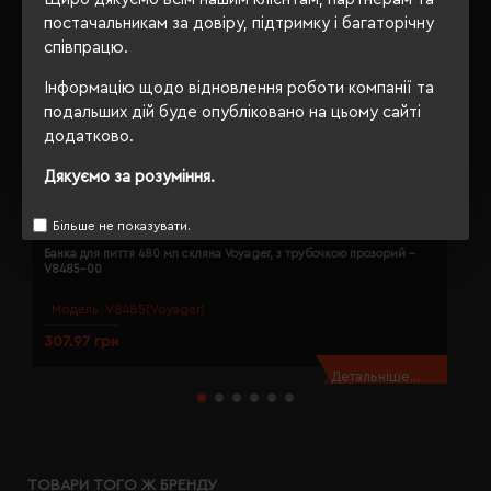
постачальникам за довіру, підтримку і багаторічну
співпрацю.
Інформацію щодо відновлення роботи компанії та
подальших дій буде опубліковано на цьому сайті
додатково.
Дякуємо за розуміння.
Більше не показувати.
Банка для пиття 480 мл скляна Voyager, з трубочкою прозорий -
Е
V8485-00
V
Модель:
V8485(Voyager)
307.97 грн
4
Детальніше...
ТОВАРИ ТОГО Ж БРЕНДУ