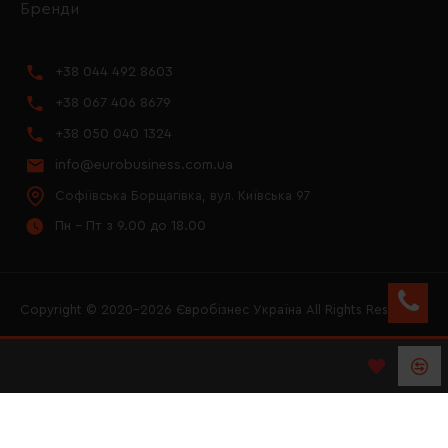
Бренди
+38 044 492 8603
+38 067 406 8679
+38 050 040 1324
info@eurobusiness.com.ua
Софіївська Борщагівка, вул. Київська 97
Пн - Пт з 9.00 до 18.00
Copyright © 2020–2026 Євробізнес Україна All Rights Reserved
FACEBOOK
INSTAGRAM
YOUTUBE
LOGO ЄВРОБІЗНЕС
УКРАЇНА