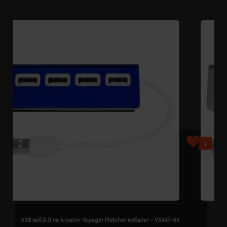
USB хаб 2.0 на 4 порти Voyager Fletcher кобальт - V3447-04
U