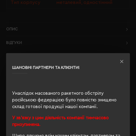
Тип корпусу
металевий, одностінний
ОПИС
ВІДГУКИ
ШАНОВНІ ПАРТНЕРИ ТА КЛІЄНТИ!
РЕКОМЕНДУЄМО
Унаслідок масованого ракетного обстрілу
російською федерацією було повністю знищено
склад готової продукції нашої компанії.
У зв'язку з цим діяльність компанії тимчасово
призупинена.
Щиро дякуємо всім нашим клієнтам, партнерам та