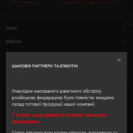
Тип корпусу
металевий, одностінний
ОПИС
ВІДГУКИ
ШАНОВНІ ПАРТНЕРИ ТА КЛІЄНТИ!
РЕКОМЕНДУЄМО
Унаслідок масованого ракетного обстрілу
російською федерацією було повністю знищено
склад готової продукції нашої компанії.
У зв'язку з цим діяльність компанії тимчасово
призупинена.
Щиро дякуємо всім нашим клієнтам, партнерам та