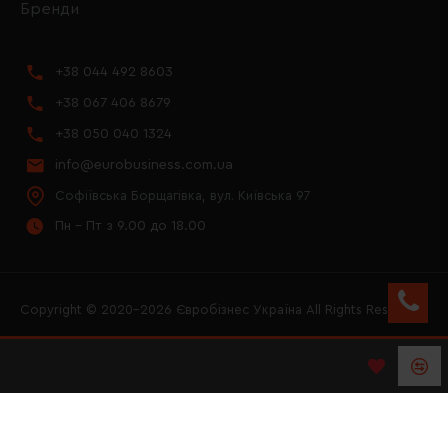
Бренди
+38 044 492 8603
+38 067 406 8679
+38 050 040 1324
info@eurobusiness.com.ua
Софіївська Борщагівка, вул. Київська 97
Пн - Пт з 9.00 до 18.00
Copyright © 2020–2026 Євробізнес Україна All Rights Reserved
FACEBOOK
INSTAGRAM
YOUTUBE
LOGO ЄВРОБІЗНЕС
УКРАЇНА