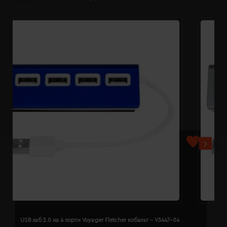
USB хаб 2.0 на 4 порти Voyager Fletcher кобальт - V3447-04
U