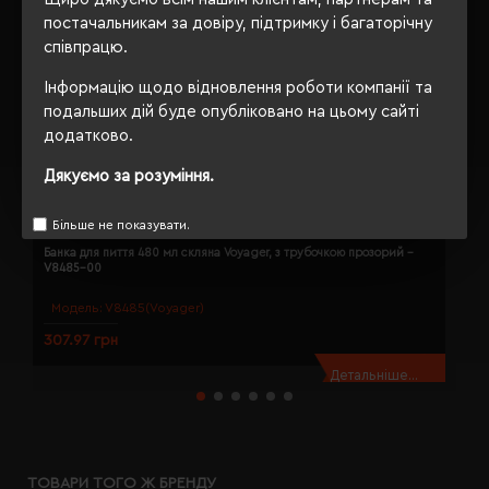
постачальникам за довіру, підтримку і багаторічну
співпрацю.
Інформацію щодо відновлення роботи компанії та
подальших дій буде опубліковано на цьому сайті
додатково.
Дякуємо за розуміння.
Більше не показувати.
Банка для пиття 480 мл скляна Voyager, з трубочкою прозорий -
Е
V8485-00
V
Модель:
V8485(Voyager)
307.97 грн
4
Детальніше...
ТОВАРИ ТОГО Ж БРЕНДУ