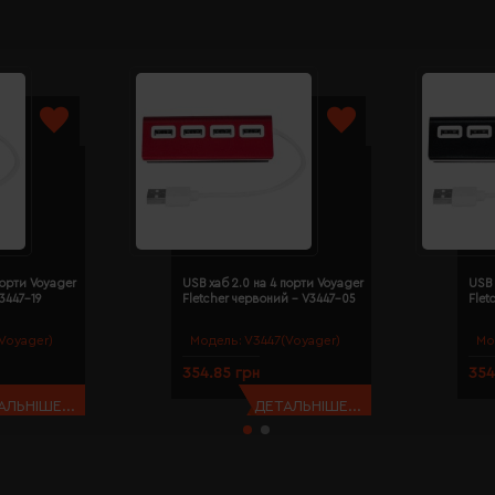
порти Voyager
USB хаб 2.0 на 4 порти Voyager
USB 
V3447-19
Fletcher червоний - V3447-05
Flet
Voyager)
Модель:
V3447(Voyager)
Мо
354.85 грн
354
АЛЬНІШЕ...
ДЕТАЛЬНІШЕ...