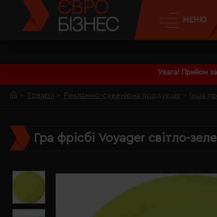
МЕНЮ
Увага! Прийом з
Товари
Рекламно-сувенірна продукція
Інша п
Гра фрісбі Voyager світло-зел