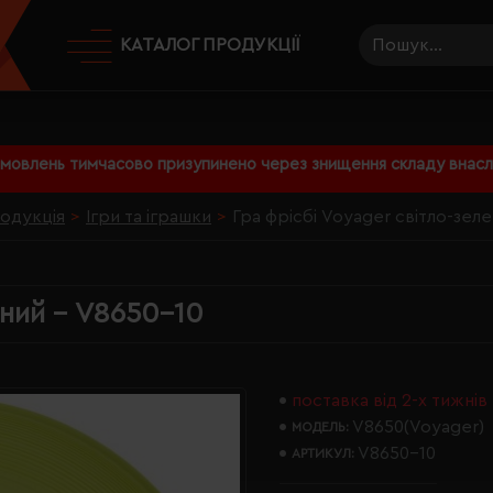
КАТАЛОГ ПРОДУКЦІЇ
амовлень тимчасово призупинено через знищення складу внаслі
родукція
Ігри та іграшки
Гра фрісбі Voyager світло-зел
ений - V8650-10
поставка від 2-х тижнів
V8650(Voyager)
МОДЕЛЬ:
V8650-10
АРТИКУЛ: