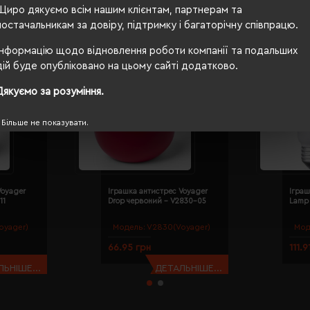
Щиро дякуємо всім нашим клієнтам, партнерам та
постачальникам за довіру, підтримку і багаторічну співпрацю.
Інформацію щодо відновлення роботи компанії та подальших
дій буде опубліковано на цьому сайті додатково.
Дякуємо за розуміння.
Більше не показувати.
Voyager
Іграшка антистрес Voyager
Іграш
11
Drop червоний - V2830-05
Lamp
oyager)
Модель:
V2830(Voyager)
Мод
66.95 грн
111.9
ЬНІШЕ...
ДЕТАЛЬНІШЕ...