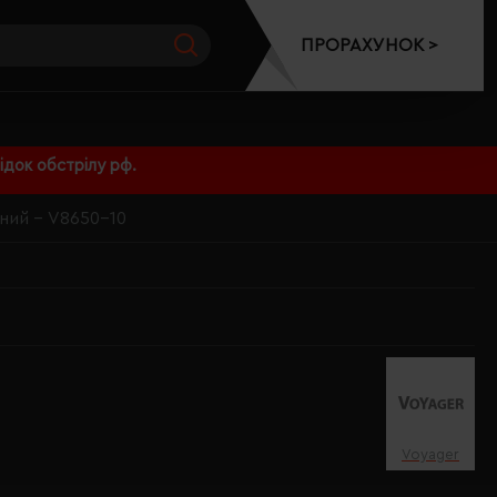
ПРОРАХУНОК >
док обстрілу рф.
ений - V8650-10
Voyager