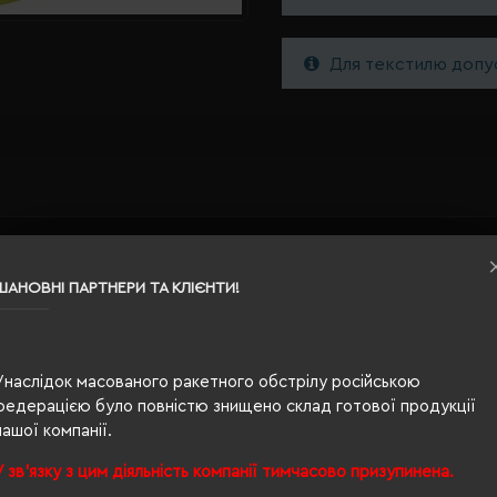
Для текстилю допус
21 x 2,5 см
ШАНОВНІ ПАРТНЕРИ ТА КЛІЄНТИ!
світло-зелений
0.067
Унаслідок масованого ракетного обстрілу російською
федерацією було повністю знищено склад готової продукції
поліпропілен
нашої компанії.
У зв'язку з цим діяльність компанії тимчасово призупинена.