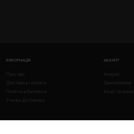
ІНФОРМАЦІЯ
АКАУНТ
Про нас
Акаунт
Доставка і оплата
Замовлення
Політика безпеки
Акції та зни
Умови договору
Copyright © 2020–2026 Євробізнес Україна All Rights Reserved