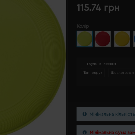
115.74 грн
Колір
Група нанесення
Тамподрук
Шовкографія
Мінімальна кількіст
Мінімальна сума за