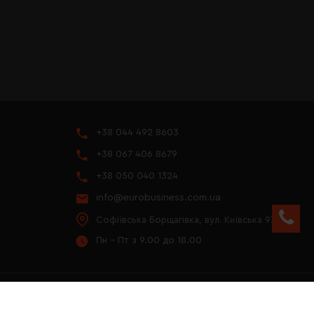
+38 044 492 8603
+38 067 406 8679
+38 050 040 1324
info@eurobusiness.com.ua
Софіївська Борщагівка, вул. Київська 97
Пн - Пт з 9.00 до 18.00