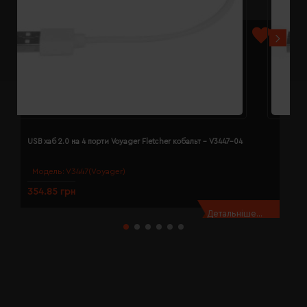
USB хаб 2.0 на 4 порти Voyager Fletcher кобальт - V3447-04
U
Модель:
V3447(Voyager)
354.85 грн
3
Детальніше...