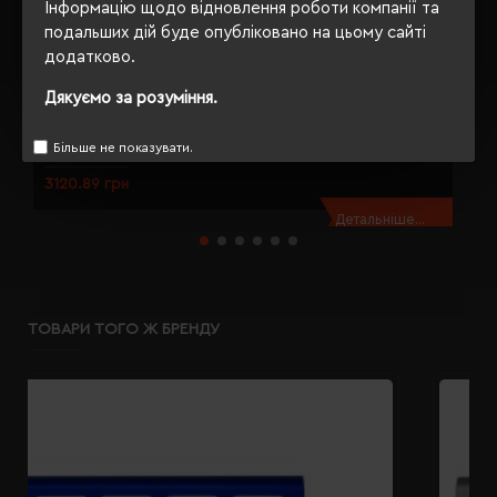
Інформацію щодо відновлення роботи компанії та
подальших дій буде опубліковано на цьому сайті
додатково.
Дякуємо за розуміння.
Барсетка чоловіча шкіряна Stefania бордовий - 848BZ-DW-82
Г
Більше не показувати.
Модель:
848BZ-DW(Stefania)
3120.89 грн
2
Детальніше...
ТОВАРИ ТОГО Ж БРЕНДУ