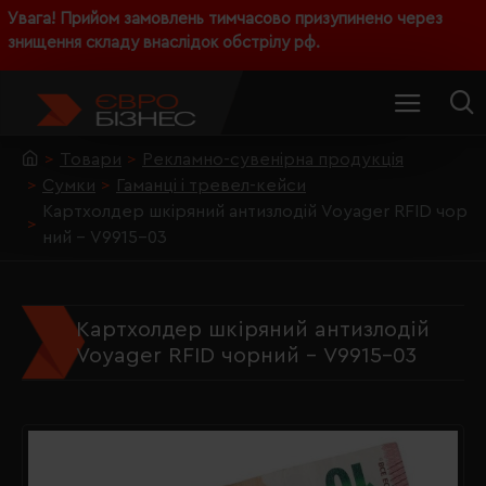
Увага! Прийом замовлень тимчасово призупинено через
знищення складу внаслідок обстрілу рф.
Товари
Рекламно-сувенірна продукція
Сумки
Гаманці і тревел-кейси
Картхолдер шкіряний антизлодій Voyager RFID чор
ний - V9915-03
Картхолдер шкіряний антизлодій
Voyager RFID чорний - V9915-03