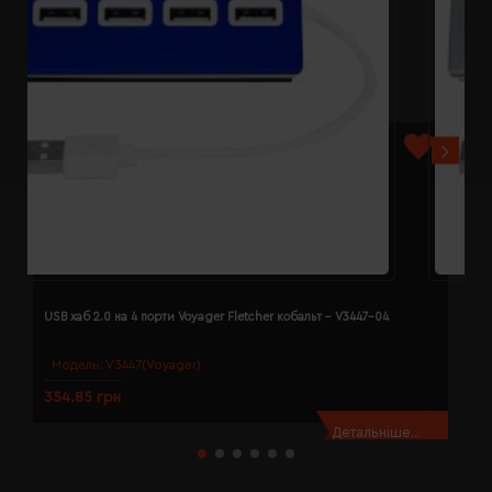
USB хаб 2.0 на 4 порти Voyager Fletcher кобальт - V3447-04
U
Модель:
V3447(Voyager)
354.85 грн
3
Детальніше...