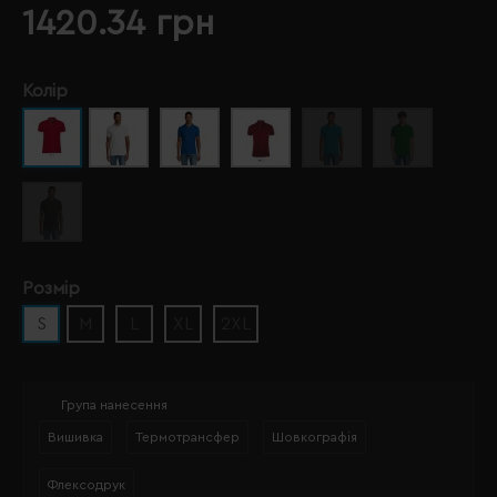
1420.34 грн
Колір
Розмір
S
M
L
XL
2XL
Група нанесення
Вишивка
Термотрансфер
Шовкографія
Флексодрук