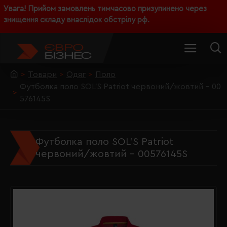
Увага! Прийом замовлень тимчасово призупинено через
знищення складу внаслідок обстрілу рф.
Товари
Одяг
Поло
Футболка поло SOL'S Patriot червоний/жовтий - 00
576145S
Футболка поло SOL'S Patriot
червоний/жовтий - 00576145S