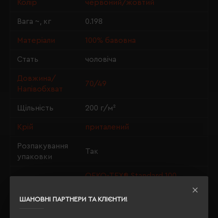
Колір
червоний/жовтий
Вага ~, кг
0.198
Матеріали
100% бавовна
Стать
чоловіча
Довжина/
70/49
Напівобхват
Щільність
200 г/м²
Крій
приталений
Розпакування
Так
упаковки
OEKO-TEX® Standard 100,
Сертифікація
PETA-Approved Vegan
ШАНОВНІ ПАРТНЕРИ ТА КЛІЄНТИ!