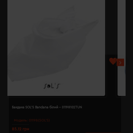
Бандана SOL'S Bandana білий - 01198102TUN
Б
Модель:
01198(SOL’S)
85.12 грн
8