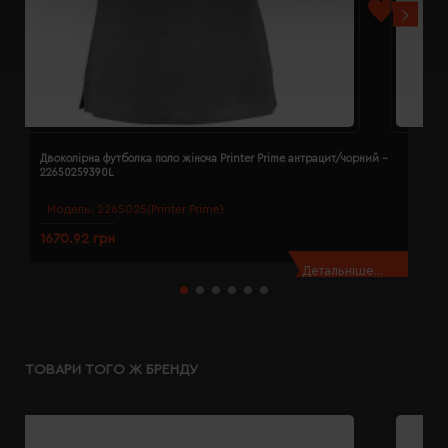
Двоколірна футболка поло жіноча Printer Prime антрацит/чорний -
Д
22650259390L
2
Модель:
2265025(Printer Prime)
1670.92 грн
1
Детальніше...
ТОВАРИ ТОГО Ж БРЕНДУ