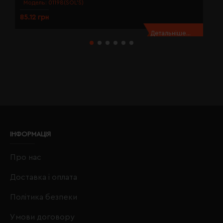
Модель:
01198(SOL’S)
85.12 грн
8
Детальніше...
ІНФОРМАЦІЯ
Про нас
Доставка і оплата
Політика безпеки
Умови договору