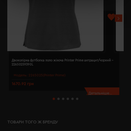
Двоколірна футболка поло жіноча Printer Prime антрацит/чорний -
Д
22650259390L
2
Модель:
2265025(Printer Prime)
1670.92 грн
1
Детальніше...
ТОВАРИ ТОГО Ж БРЕНДУ