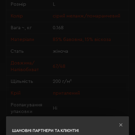
Розмір
L
Колір
сірий меланж/помаранчевий
Вага ~, кг
0.168
Матеріали
85% бавовна, 15% віскоза
Стать
жіноча
Довжина/
67/48
Напівобхват
Щільність
200 г/м²
Крій
приталений
Розпакування
Ні
упаковки
OEKO-TEX® Standard 100,
Сертифікація
PETA-Approved Vegan
ШАНОВНІ ПАРТНЕРИ ТА КЛІЄНТИ!