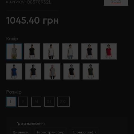
SOL’S
00578932L
АРТИКУЛ:
1045.40 грн
Колір
Розмір
L
S
M
XL
2XL
Група нанесення
Вишивка
Термотрансфер
Шовкографія