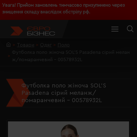
Увага! Прийом замовлень тимчасово призупинено через
знищення складу внаслідок обстрілу рф.
Товари
Одяг
Поло
Футболка поло жіноча SOL'S Pasadena сірий мелан
ж/помаранчевий - 00578932L
Футболка поло жіноча SOL'S
Pasadena сірий меланж/
помаранчевий - 00578932L