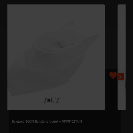
Бандана SOL'S Bandana білий - 01198102TUN
Б