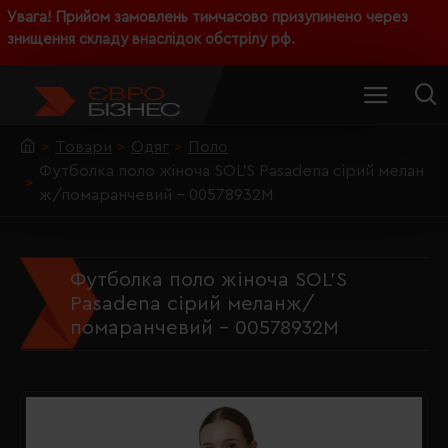
Увага! Прийом замовлень тимчасово призупинено через
знищення складу внаслідок обстрілу рф.
Товари
Одяг
Поло
Футболка поло жіноча SOL'S Pasadena сірий мелан
ж/помаранчевий - 00578932M
Футболка поло жіноча SOL'S
Pasadena сірий меланж/
помаранчевий - 00578932M