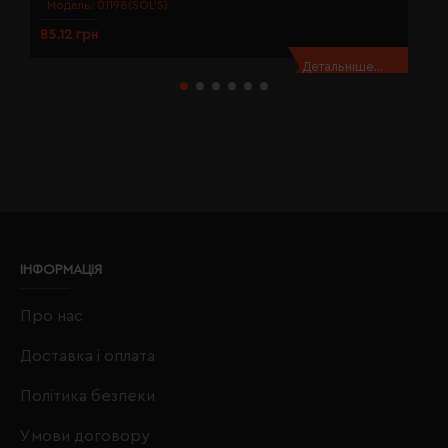
Модель:
01198(SOL’S)
85.12 грн
8
Детальніше...
ІНФОРМАЦІЯ
Про нас
Доставка і оплата
Політика безпеки
Умови договору