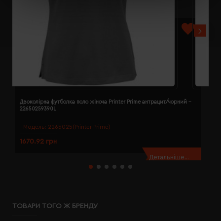
Двоколірна футболка поло жіноча Printer Prime антрацит/чорний -
Д
22650259390L
2
Модель:
2265025(Printer Prime)
1670.92 грн
1
Детальніше...
ТОВАРИ ТОГО Ж БРЕНДУ