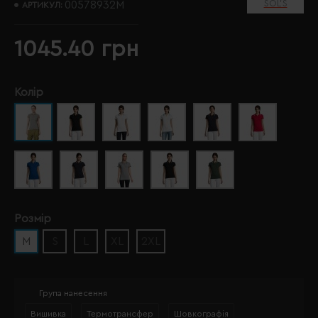
SOL’S
00578932M
АРТИКУЛ:
1045.40 грн
Колір
Розмір
M
S
L
XL
2XL
Група нанесення
Вишивка
Термотрансфер
Шовкографія