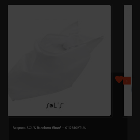
Бандана SOL'S Bandana білий - 01198102TUN
Б