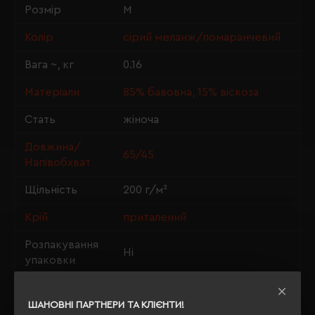
Розмір
M
Колір
сірий меланж/помаранчевий
Вага ~, кг
0.16
Матеріали
85% бавовна, 15% віскоза
Стать
жіноча
Довжина/
65/45
Напівобхват
Щільність
200 г/м²
Крій
приталений
Розпакування
Ні
упаковки
OEKO-TEX® Standard 100,
Сертифікація
PETA-Approved Vegan
ШАНОВНІ ПАРТНЕРИ ТА КЛІЄНТИ!