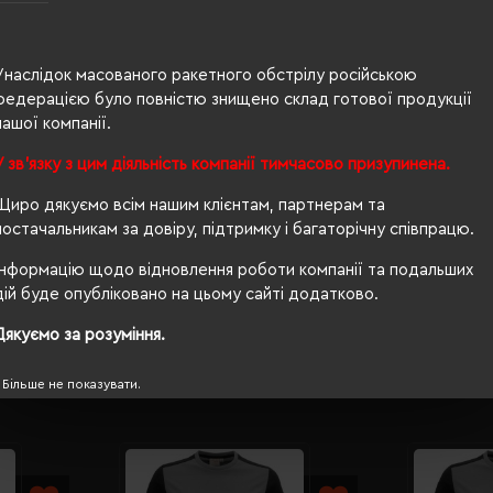
60% бавовна 40% поліестер
чоловіча
Унаслідок масованого ракетного обстрілу російською
70/48
федерацією було повністю знищено склад готової продукції
нашої компанії.
190 г/м²
У зв'язку з цим діяльність компанії тимчасово призупинена.
приталений
Щиро дякуємо всім нашим клієнтам, партнерам та
Ні
постачальникам за довіру, підтримку і багаторічну співпрацю.
OEKO-TEX® Standard 100, PETA-Approved Vegan
Інформацію щодо відновлення роботи компанії та подальших
дій буде опубліковано на цьому сайті додатково.
Дякуємо за розуміння.
Більше не показувати.