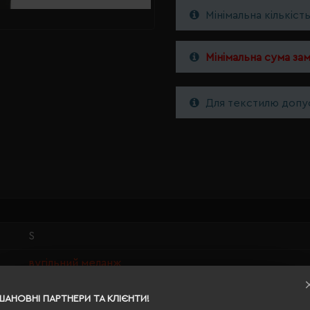
Мінімальна кількіст
Мінімальна сума за
Для текстилю допус
S
вугільний меланж
0.156
ШАНОВНІ ПАРТНЕРИ ТА КЛІЄНТИ!