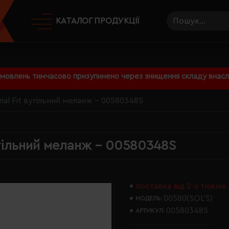
КАТАЛОГ ПРОДУКЦІЇ
амовлень тимчасово призупинено через знищення складу внаслі
ial Fit вугільний меланж - 00580348S
угільний меланж - 00580348S
поставка від 2-х тижнів
00580(SOL’S)
МОДЕЛЬ:
00580348S
АРТИКУЛ: