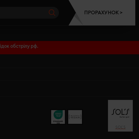
ПРОРАХУНОК >
док обстрілу рф.
SOL’S