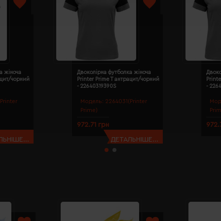
а жіноча
Двоколірна футболка жіноча
Двоко
рацит/чорний
Printer Prime T антрацит/чорний
Print
- 22640319390S
- 226
Printer
Модель:
2264031(Printer
Мод
Prime)
Pri
972.71 грн
972.
ЬНІШЕ...
ДЕТАЛЬНІШЕ...