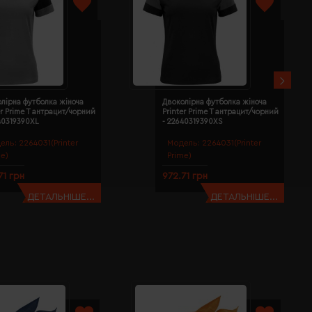
лірна футболка жіноча
Двоколірна футболка жіноча
er Prime T антрацит/чорний
Printer Prime T антрацит/чорний
40319390XL
- 22640319390XS
ель:
2264031(Printer
Модель:
2264031(Printer
me)
Prime)
71 грн
972.71 грн
ДЕТАЛЬНІШЕ...
ДЕТАЛЬНІШЕ...