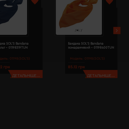
ана SOL'S Bandana
Бандана SOL'S Bandana
льт - 01198319TUN
помаранчевий - 01198400TUN
дель:
01198(SOL’S)
Модель:
01198(SOL’S)
12 грн
85.12 грн
ДЕТАЛЬНІШЕ...
ДЕТАЛЬНІШЕ...