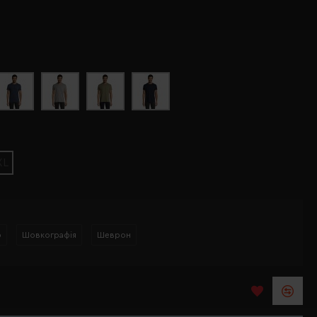
XL
р
Шовкографія
Шеврон