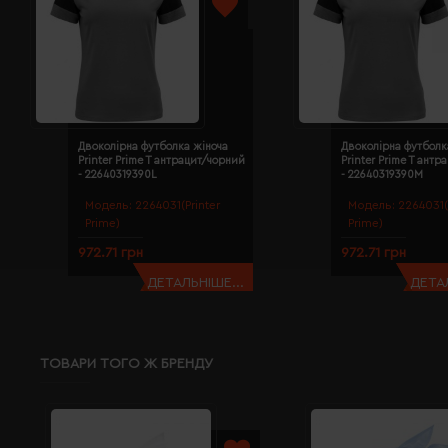
Двоколірна футболка жіноча
Двоколірна футболк
Printer Prime T антрацит/чорний
Printer Prime T ант
- 22640319390L
- 22640319390M
Модель:
2264031(Printer
Модель:
2264031(
Prime)
Prime)
972.71 грн
972.71 грн
ДЕТАЛЬНІШЕ...
ДЕТАЛ
ТОВАРИ ТОГО Ж БРЕНДУ