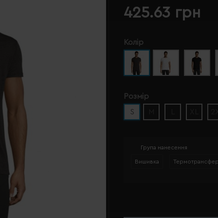
425.63 грн
Колір
Розмір
S
M
L
XL
2
Група нанесення
Вишивка
Термотрансфе