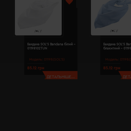
Бандана SOL'S Bandana білий -
Бандана SOL'S Ba
01198102TUN
блакитний - 011
Модель:
01198(SOL’S)
Модель:
01198(
85.12 грн
85.12 грн
ДЕТАЛЬНІШЕ...
ДЕТ