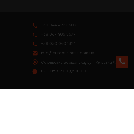
+38 044 492 8603
+38 067 406 8679
+38 050 040 1324
info@eurobusiness.com.ua
Софіївська Борщагівка, вул. Київська 97
Пн - Пт з 9.00 до 18.00
YOUTUBE
ПРЕЗЕНТАЦІЯ 