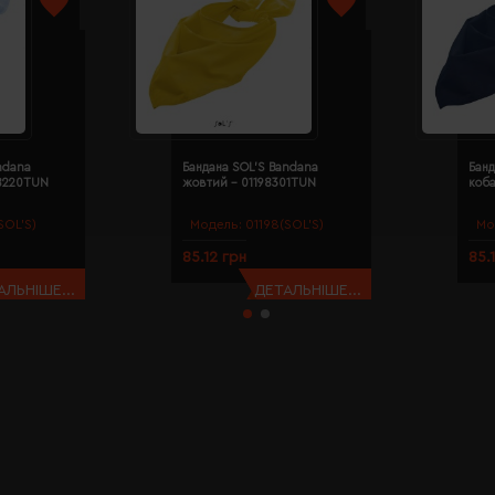
ndana
Бандана SOL'S Bandana
Банд
98220TUN
жовтий - 01198301TUN
коба
SOL’S)
Модель:
01198(SOL’S)
Мо
85.12 грн
85.
АЛЬНІШЕ...
ДЕТАЛЬНІШЕ...