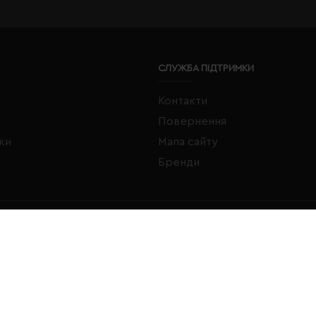
СЛУЖБА ПІДТРИМКИ
Контакти
Повернення
жки
Мапа сайту
Бренди
FACEBOOK
INSTAGRAM