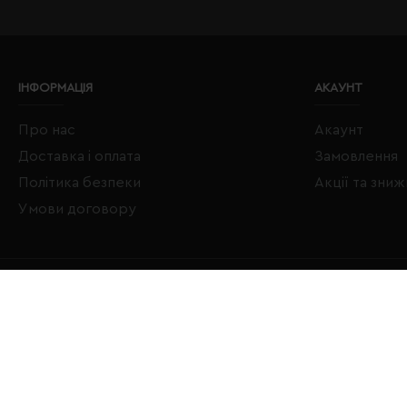
ІНФОРМАЦІЯ
АКАУНТ
Про нас
Акаунт
Доставка і оплата
Замовлення
Політика безпеки
Акції та зни
Умови договору
Copyright © 2020–2026 Євробізнес Україна All Rights Reserved
LOGO ЄВРОБІЗНЕС УКРАЇНА