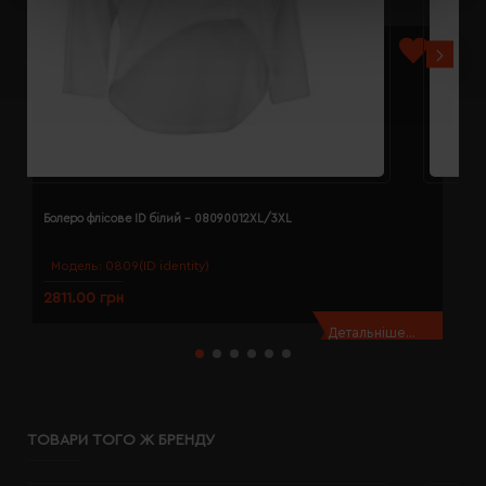
Болеро флісове ID білий - 08090012XL/3XL
Б
Модель:
0809(ID identity)
2811.00 грн
2
Детальніше...
ТОВАРИ ТОГО Ж БРЕНДУ