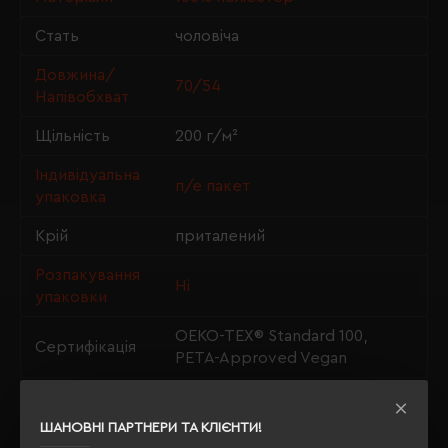
Стать
чоловіча
Довжина/
70/54
Напівобхват
Щільність
200 г/м²
Індивідуальна
п/е пакет
упаковка
Крій
приталений
Розпакування
Ні
упаковки
OEKO-TEX® Standard 100,
Сертифікація
PETA-Approved Vegan
Утеплення з
так
флісу
ШАНОВНІ ПАРТНЕРИ ТА КЛІЄНТИ!