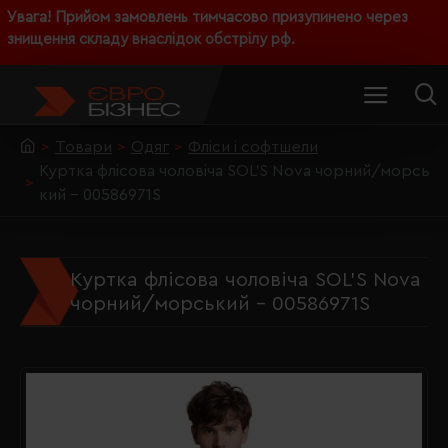
Увага! Прийом замовлень тимчасово призупинено через
знищення складу внаслідок обстрілу рф.
Товари
Одяг
Фліси і софтшели
Куртка флісова чоловіча SOL'S Nova чорний/морсь
кий - 00586971S
Куртка флісова чоловіча SOL'S Nova
чорний/морський - 00586971S