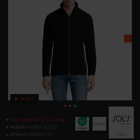
ВІДЕО
поставка від 2-х тижнів
00586(SOL’S)
МОДЕЛЬ:
SOL’S
00586971S
АРТИКУЛ: