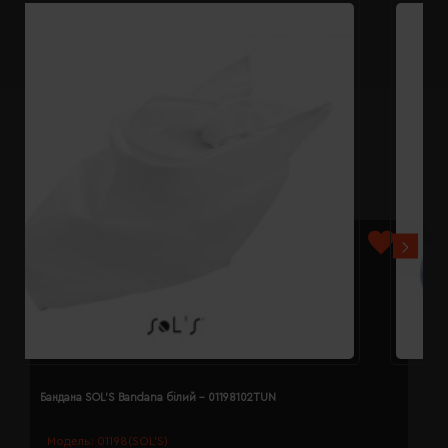
Бандана SOL'S Bandana білий - 01198102TUN
Б
Модель:
01198(SOL’S)